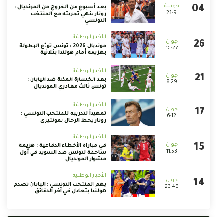
بعد أسبوع من الخروج من المونديال :
23:9
رونار ينهي تجربته مع المنتخب
التونسي
الأخبار الوطنية
مونديال 2026 : تونس تودّع البطولة
10:27
بهزيمة أمام هولندا بثلاثية
الأخبار الوطنية
بعد الخسارة المذلة ضد اليابان :
8:29
تونس ثالث مغادري المونديال
الأخبار الوطنية
تمهيداً لتدريبه للمنتخب التونسي :
6:12
رونار يحط الرحال بمونتيري
الأخبار الوطنية
في مباراة الأخطاء الدفاعية : هزيمة
11:53
ساحقة لتونس ضد السويد في أول
مشوار المونديال
الأخبار الوطنية
يهم المنتخب التونسي : اليابان تصدم
23:48
هولندا بتعادل في آخر الدقائق