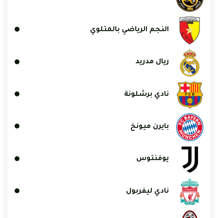
النجم الرياضي بالمتلوي
ريال مدريد
نادي برشلونة
بايرن ميونخ
يوفنتوس
نادي ليفربول