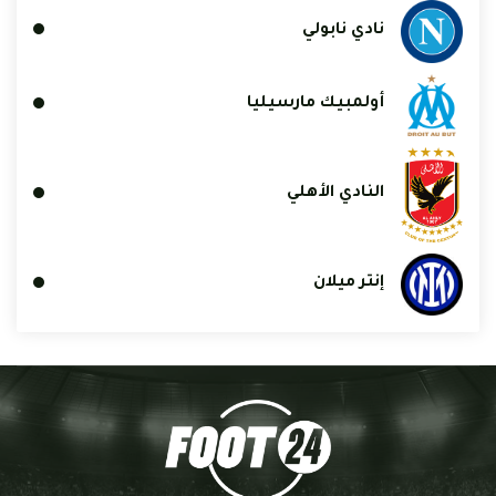
نادي نابولي
أولمبيك مارسيليا
النادي الأهلي
إنتر ميلان