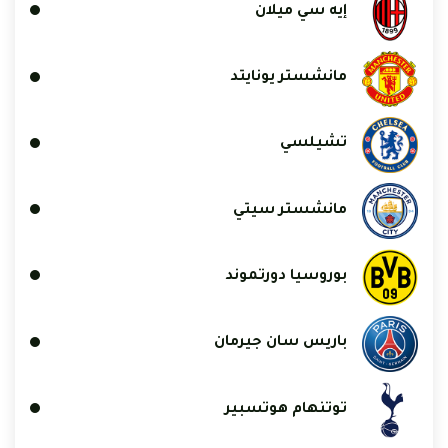
إيه سي ميلان
مانشستر يونايتد
تشيلسي
مانشستر سيتي
بوروسيا دورتموند
باريس سان جيرمان
توتنهام هوتسبير