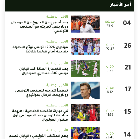
أخر الأخبار
الأخبار الوطنية
بعد أسبوع من الخروج من المونديال :
23:9
رونار ينهي تجربته مع المنتخب
التونسي
الأخبار الوطنية
مونديال 2026 : تونس تودّع البطولة
10:27
بهزيمة أمام هولندا بثلاثية
الأخبار الوطنية
بعد الخسارة المذلة ضد اليابان :
8:29
تونس ثالث مغادري المونديال
الأخبار الوطنية
تمهيداً لتدريبه للمنتخب التونسي :
6:12
رونار يحط الرحال بمونتيري
الأخبار الوطنية
في مباراة الأخطاء الدفاعية : هزيمة
11:53
ساحقة لتونس ضد السويد في أول
مشوار المونديال
الأخبار الوطنية
يهم المنتخب التونسي : اليابان تصدم
23:48