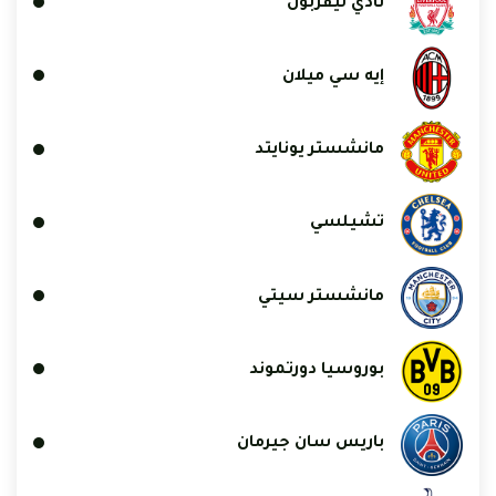
نادي ليفربول
إيه سي ميلان
مانشستر يونايتد
تشيلسي
مانشستر سيتي
بوروسيا دورتموند
باريس سان جيرمان