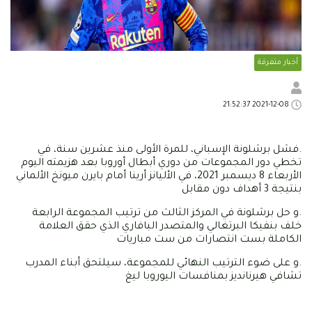
أخبار متفرقة
2021-12-08 21:52:37
.فشل برشلونة الإسباني، للمرة الأولى منذ عشرين سنة، في
تخطي دور المجموعات من دوري أبطال أوروبا بعد هزيمته اليوم
الأربعاء 8 ديسمبر 2021، في الأليانز أرينا أمام بايرن ميونخ الألماني
بنتيجة 3 أهداف دون مقابل
.و حل برشلونة في المركز الثالث من ترتيب المجموعة الرابعة
خلف بنفيكا البرتغالي والمتصدر البافاري الذي حقق العلامة
الكاملة بست انتصارات من ست مباريات
.و على ضوء الترتيب النهائي للمجموعة، سيلتحق أبناء المدرب
تشافي هيرنانديز بمنافسات اليوروبا ليغ