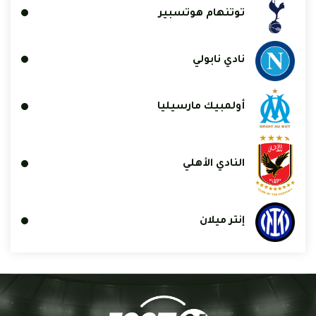
توتنهام هوتسبير
نادي نابولي
أولمبيك مارسيليا
النادي الأهلي
إنتر ميلان