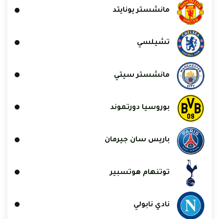
مانشستر يونايتد
تشيلسي
مانشستر سيتي
بوروسيا دورتموند
باريس سان جيرمان
توتنهام هوتسبير
نادي نابولي