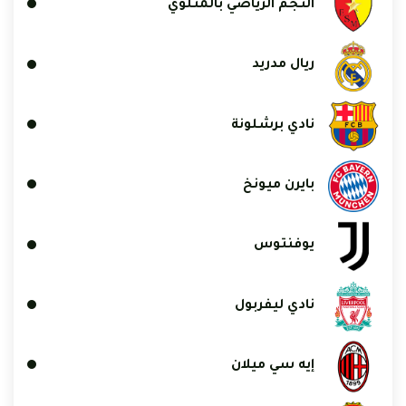
النجم الرياضي بالمتلوي
ريال مدريد
نادي برشلونة
بايرن ميونخ
يوفنتوس
نادي ليفربول
إيه سي ميلان