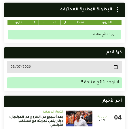
البطولة الوطنية المحترفة
الفريق
نقاط
ل
ف
ت
خ
فارق
لا توجد نتائج متاحة !!
كرة قدم
لا توجد نتائج متاحة !!
أخر الأخبار
الأخبار الوطنية
بعد أسبوع من الخروج من المونديال :
23:9
رونار ينهي تجربته مع المنتخب
التونسي