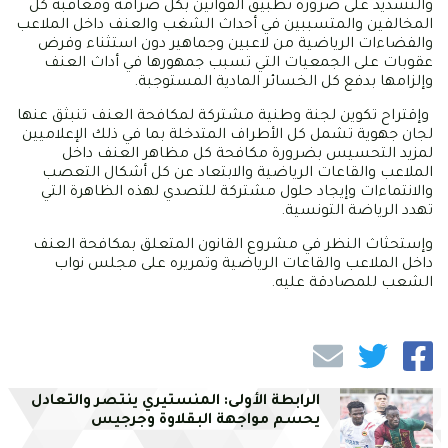
والتشديد على ضرورة تطبيق القوانين بكل صرامة ومعاقبة كل
المخالفين والمتسببين في أحداث الشغب والعنف داخل الملاعب
والفضاءات الرياضية من لاعبين وجماهير دون استثناء وفرض
عقوبات على الجمعيات التي تسبب جمهورها في أداث العنف
وإلزامها بدفع كل الخسائر المادية المستوجبة.
وإقتراح تكوين لجنة وطنية مشتركة لمكافحة العنف تنبثق عنها
لجان جهوية تشمل كل الأطراف المتدخلة بما في ذلك الإعلاميين
لمزيد التحسيس بضرورة مكافحة كل مظاهر العنف داخل
الملاعب والقاعات الرياضية والابتعاد عن كل أشكال التعصب
والانتماءات وإيجاد حلول مشتركة للتصدي لهذه الظاهرة التي
تهدد الرياضة التونسية.
وإستحثاث النظر في مشروع القانون المتعلق بمكافحة العنف
داخل الملاعب والقاعات الرياضية وتمريره على مجلس نواب
الشعب للمصادقة عليه.
الرابطة الأولى: المنستيري ينتصر والتعادل
يحسم مواجهة البقلاوة وجرجيس