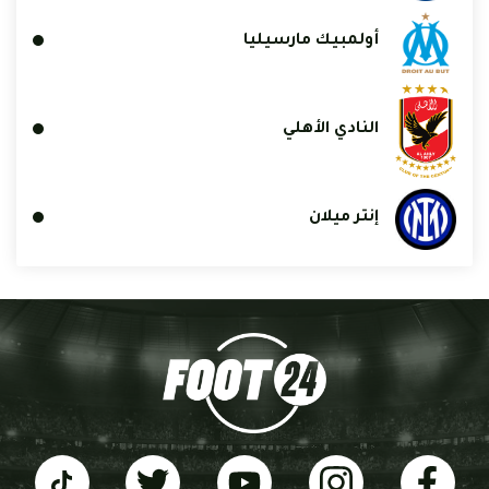
أولمبيك مارسيليا
النادي الأهلي
إنتر ميلان