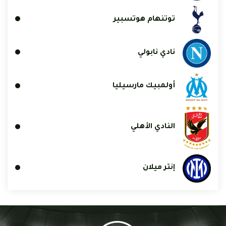
توتنهام هوتسبير
نادي نابولي
أولمبيك مارسيليا
النادي الأهلي
إنتر ميلان