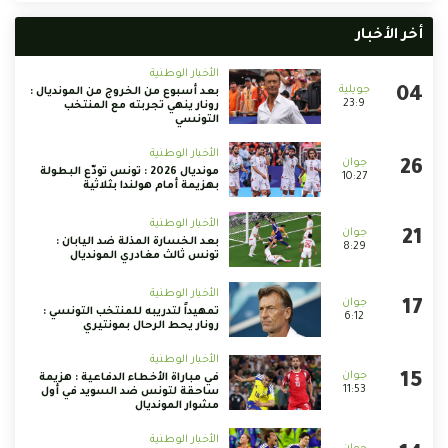
أخر الأخبار
الأخبار الوطنية
بعد أسبوع من الخروج من المونديال :
23:9
رونار ينهي تجربته مع المنتخب
التونسي
الأخبار الوطنية
مونديال 2026 : تونس تودّع البطولة
10:27
بهزيمة أمام هولندا بثلاثية
الأخبار الوطنية
بعد الخسارة المذلة ضد اليابان :
8:29
تونس ثالث مغادري المونديال
الأخبار الوطنية
تمهيداً لتدريبه للمنتخب التونسي :
6:12
رونار يحط الرحال بمونتيري
الأخبار الوطنية
في مباراة الأخطاء الدفاعية : هزيمة
11:53
ساحقة لتونس ضد السويد في أول
مشوار المونديال
الأخبار الوطنية