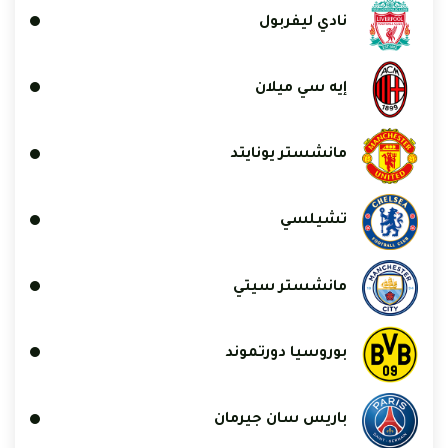
نادي ليفربول
إيه سي ميلان
مانشستر يونايتد
تشيلسي
مانشستر سيتي
بوروسيا دورتموند
باريس سان جيرمان