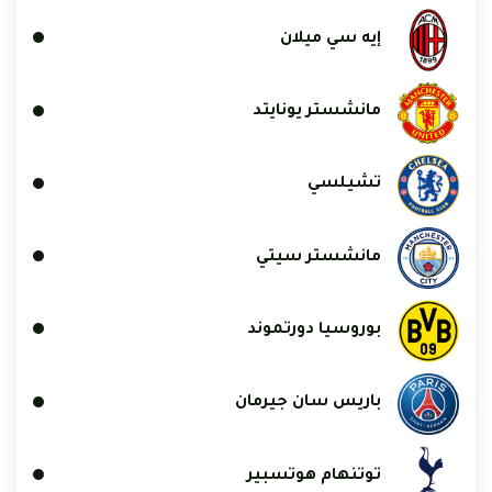
إيه سي ميلان
مانشستر يونايتد
تشيلسي
مانشستر سيتي
بوروسيا دورتموند
باريس سان جيرمان
توتنهام هوتسبير