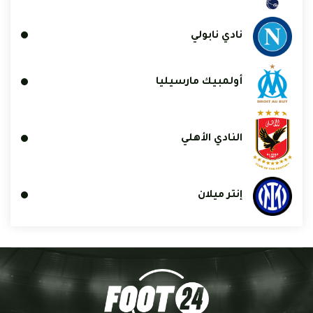
نادي نابولي
أولمبيك مارسيليا
النادي الأهلي
إنتر ميلان