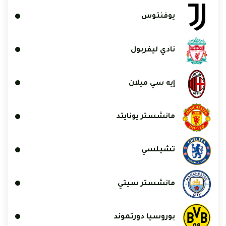
يوفنتوس
نادي ليفربول
إيه سي ميلان
مانشستر يونايتد
تشيلسي
مانشستر سيتي
بوروسيا دورتموند