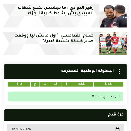
زهير الذوادي : ما نجمتش نمنع شهاب
العبيدي بش يشوط ضربة الجزاء
صلاح الغدامسي: "اول ماتش ليا ووقفت
صابر خليفة بنسبة كبيرة"
البطولة الوطنية المحترفة
الفريق
نقاط
ل
ف
ت
خ
فارق
لا توجد نتائج متاحة !!
كرة قدم