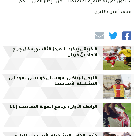
سيكون دون تغطية إعلامية بطلب من الإطار الفني للنجم.
محمد أمين بالليري
الافريقي ينفرد بالمركز الثالث ويعمّق جراح
اتحاد بن قردان
الترجي الرياضي: فوسيني كوليبالي يعود إلى
التشكيلة الأساسية
الرابطة الأولى: برنامج الجولة السادسة إيابا