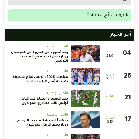
لا توجد نتائج متاحة !!
أخر الأخبار
الأخبار الوطنية
بعد أسبوع من الخروج من المونديال :
23:9
رونار ينهي تجربته مع المنتخب
التونسي
الأخبار الوطنية
مونديال 2026 : تونس تودّع البطولة
10:27
بهزيمة أمام هولندا بثلاثية
الأخبار الوطنية
بعد الخسارة المذلة ضد اليابان :
8:29
تونس ثالث مغادري المونديال
الأخبار الوطنية
تمهيداً لتدريبه للمنتخب التونسي :
6:12
رونار يحط الرحال بمونتيري
الأخبار الوطنية