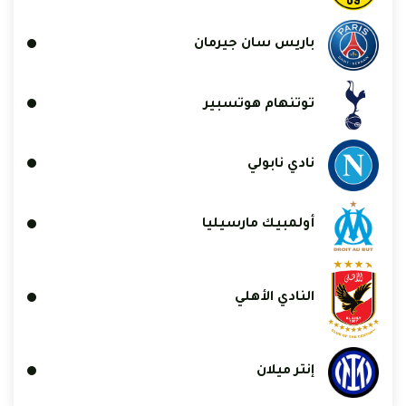
باريس سان جيرمان
توتنهام هوتسبير
نادي نابولي
أولمبيك مارسيليا
النادي الأهلي
إنتر ميلان