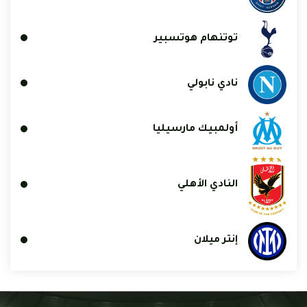
توتنهام هوتسبير
نادي نابولي
أولمبيك مارسيليا
النادي الأهلي
إنتر ميلان