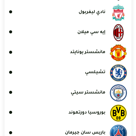
نادي ليفربول
إيه سي ميلان
مانشستر يونايتد
تشيلسي
مانشستر سيتي
بوروسيا دورتموند
باريس سان جيرمان