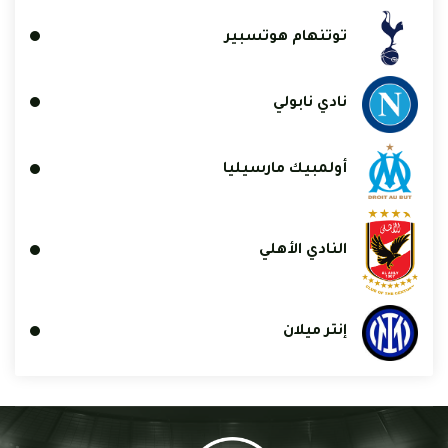
توتنهام هوتسبير
نادي نابولي
أولمبيك مارسيليا
النادي الأهلي
إنتر ميلان