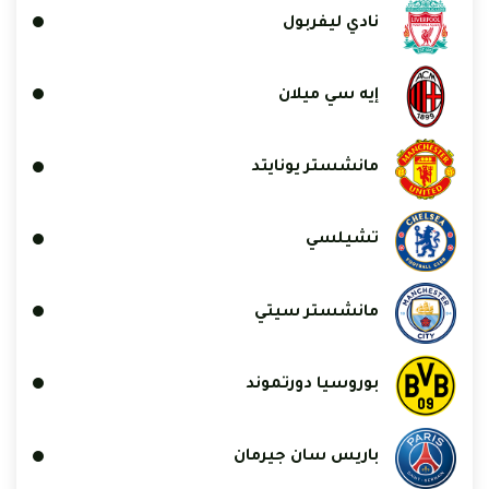
نادي ليفربول
إيه سي ميلان
مانشستر يونايتد
تشيلسي
مانشستر سيتي
بوروسيا دورتموند
باريس سان جيرمان