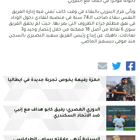
دخوله مؤخراً في خلاف مع البنزرتي
ويأتي قرار البنزرتي بالبقاء في وقت كانت تمني فيه إدارة الفريق
النفس ببقاء صاحب الـ74 سنة في منصبه لتفادي دخول الوداد
في نفق مظلم جراء الظروف التي يمر بها، حيث لم يحقق الفريق
سوى 6 نقاط من أصل 18 ممكنة من خلال إنتصار وحيد و3
تعادلات، ناهيك عن إيداع رئيس الفريق سعيد النصيري بالسجن
منذ موفى ديسمبر الماضي.
حمزة رفيعة يخوص تجربة جديدة في ايطاليا
الدوري المصري: رفيق كابو هداف مع إنبي
ضد الاتحاد السكندري
السيلية يُنهي علاقته بسامي الطرابلسي