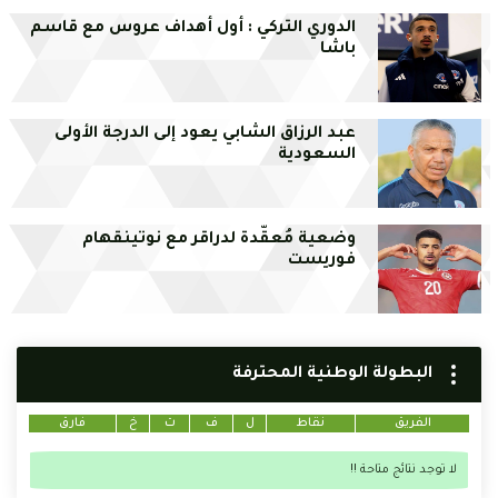
الدوري التركي : أول أهداف عروس مع قاسم
باشا
عبد الرزاق الشابي يعود إلى الدرجة الأولى
السعودية
وضعية مُعقّدة لدراقر مع نوتينقهام
فوريست
البطولة الوطنية المحترفة
الفريق
نقاط
ل
ف
ت
خ
فارق
لا توجد نتائج متاحة !!