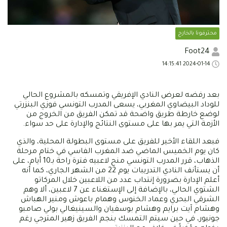
محترفونا بالخارج
Foot24
2024-01-14 14:15:41
بعد رفضه لعرض النادي الإفريقي وتمسكه بالمشروع الحالي
للوداد البيضاوي المغربي، يسعى المدرب التونسي فوزي البنزرتي
لوضع خارطة طريق واضحة قد تمكن الفريق من الخروج من
الأزمة التي يمر بها على مستوى النتائج والإدارة على حد سواء.
فبعد اللقاء الأخير للفريق على مستوى البطولة المحلية، والذي
كان يوم الخميس الماضي ضد المغرب الفاسي في ختام مرحلة
الذهاب، قرر المدرب التونسي منح لاعبيه فترة راحة بـ10 أيام، على
أن يستأنف النادي التدريبات يوم 22 من الشهر الجاري، كما أنه
أعلم الإدارة بضرورة إنتداب عدد من اللاعبين خلال المركاتو
الشتوي الحالي، بالإضافة إلى الإستغناء عن 7 لاعبين، ألا وهم
الشرقي البحري وعماد الخنوس وهمام باعوش ومنير الهباش
وهشام آيت برايم وهشام بوسفيان والسينيغالي بولي صامبو
جونيور، في حين سيتم التمسك بنجم الفريق زهير المترجي رغم