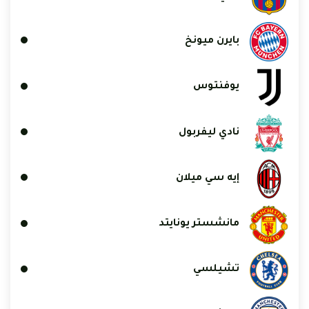
بايرن ميونخ
يوفنتوس
نادي ليفربول
إيه سي ميلان
مانشستر يونايتد
تشيلسي