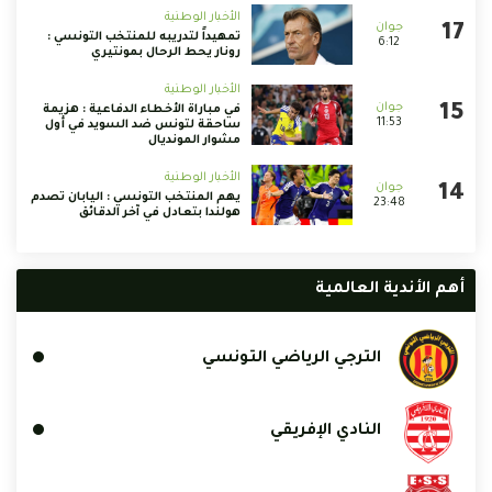
الأخبار الوطنية
تمهيداً لتدريبه للمنتخب التونسي :
6:12
رونار يحط الرحال بمونتيري
الأخبار الوطنية
في مباراة الأخطاء الدفاعية : هزيمة
11:53
ساحقة لتونس ضد السويد في أول
مشوار المونديال
الأخبار الوطنية
يهم المنتخب التونسي : اليابان تصدم
23:48
هولندا بتعادل في آخر الدقائق
أهم الأندية العالمية
الترجي الرياضي التونسي
النادي الإفريقي