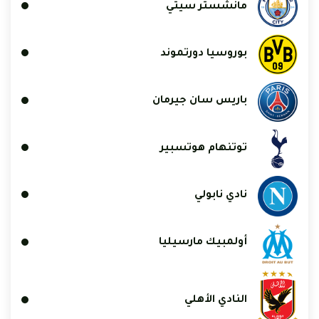
مانشستر سيتي
بوروسيا دورتموند
باريس سان جيرمان
توتنهام هوتسبير
نادي نابولي
أولمبيك مارسيليا
النادي الأهلي