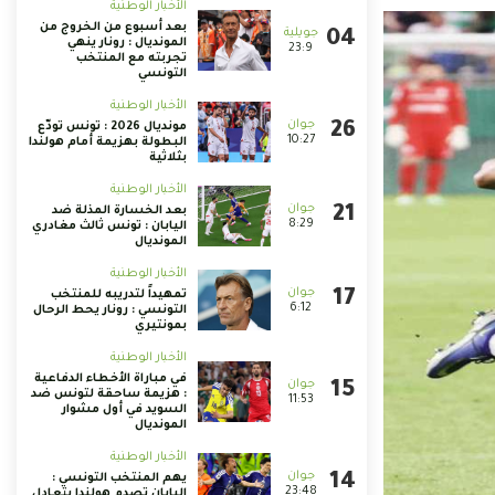
الأخبار الوطنية
بعد أسبوع من الخروج من
المونديال : رونار ينهي
23:9
تجربته مع المنتخب
التونسي
الأخبار الوطنية
مونديال 2026 : تونس تودّع
10:27
البطولة بهزيمة أمام هولندا
بثلاثية
الأخبار الوطنية
بعد الخسارة المذلة ضد
8:29
اليابان : تونس ثالث مغادري
المونديال
الأخبار الوطنية
تمهيداً لتدريبه للمنتخب
6:12
التونسي : رونار يحط الرحال
بمونتيري
الأخبار الوطنية
في مباراة الأخطاء الدفاعية
: هزيمة ساحقة لتونس ضد
11:53
السويد في أول مشوار
المونديال
الأخبار الوطنية
يهم المنتخب التونسي :
23:48
اليابان تصدم هولندا بتعادل