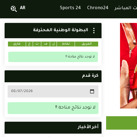
ث المباشر
Chrono24
Sports 24
AR
البطولة الوطنية المحترفة
الفريق
نقاط
ل
ف
ت
خ
فارق
لا توجد نتائج متاحة !!
كرة قدم
لا توجد نتائج متاحة !!
أخر الأخبار