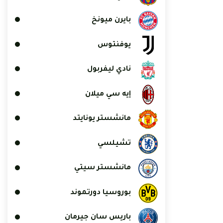
بايرن ميونخ
يوفنتوس
نادي ليفربول
إيه سي ميلان
مانشستر يونايتد
تشيلسي
مانشستر سيتي
بوروسيا دورتموند
باريس سان جيرمان