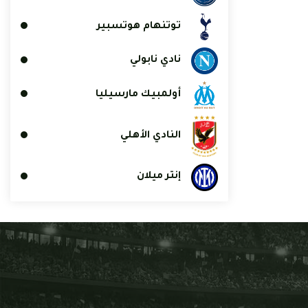
توتنهام هوتسبير
نادي نابولي
أولمبيك مارسيليا
النادي الأهلي
إنتر ميلان