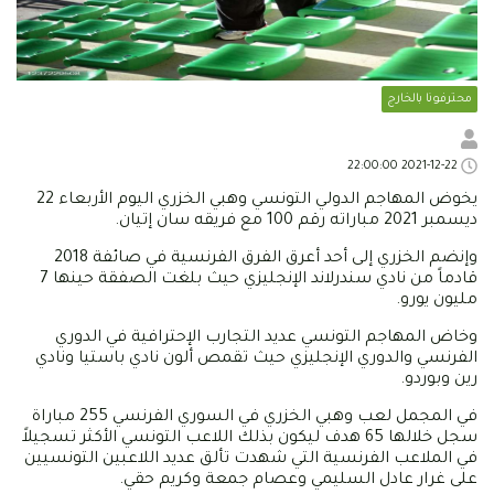
محترفونا بالخارج
2021-12-22 22:00:00
يخوض المهاجم الدولي التونسي وهبي الخزري اليوم الأربعاء 22
ديسمبر 2021 مباراته رقم 100 مع فريقه سان إتيان.
وإنضم الخزري إلى أحد أعرق الفرق الفرنسية في صائفة 2018
قادماً من نادي سندرلاند الإنجليزي حيث بلغت الصفقة حينها 7
مليون يورو.
وخاض المهاجم التونسي عديد التجارب الإحترافية في الدوري
الفرنسي والدوري الإنجليزي حيث تقمص ألون نادي باستيا ونادي
رين وبوردو.
في المجمل لعب وهبي الخزري في السوري الفرنسي 255 مباراة
سجل خلالها 65 هدف ليكون بذلك اللاعب التونسي الأكثر تسجيلاً
في الملاعب الفرنسية التي شهدت تألق عديد اللاعبين التونسيين
على غرار عادل السليمي وعصام جمعة وكريم حقي.