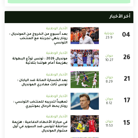
أخر الأخبار
الأخبار الوطنية
بعد أسبوع من الخروج من المونديال :
23:9
رونار ينهي تجربته مع المنتخب
التونسي
الأخبار الوطنية
مونديال 2026 : تونس تودّع البطولة
10:27
بهزيمة أمام هولندا بثلاثية
الأخبار الوطنية
بعد الخسارة المذلة ضد اليابان :
8:29
تونس ثالث مغادري المونديال
الأخبار الوطنية
تمهيداً لتدريبه للمنتخب التونسي :
6:12
رونار يحط الرحال بمونتيري
الأخبار الوطنية
في مباراة الأخطاء الدفاعية : هزيمة
11:53
ساحقة لتونس ضد السويد في أول
مشوار المونديال