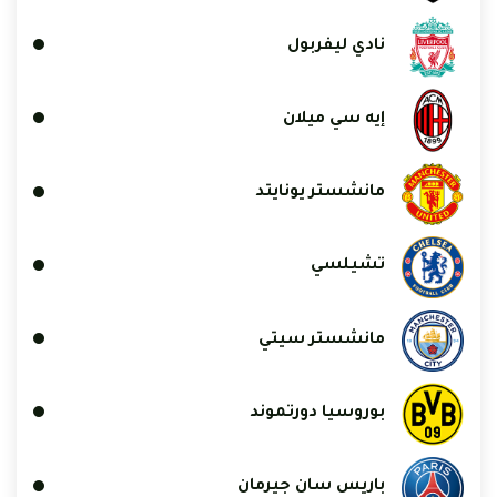
نادي ليفربول
إيه سي ميلان
مانشستر يونايتد
تشيلسي
مانشستر سيتي
بوروسيا دورتموند
باريس سان جيرمان