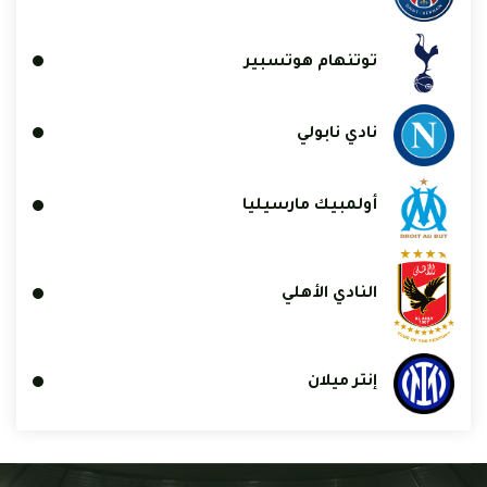
توتنهام هوتسبير
نادي نابولي
أولمبيك مارسيليا
النادي الأهلي
إنتر ميلان