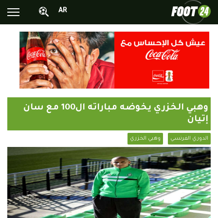
AR
الأخبار الوطنية
الأخبار العالمية
فيديوهات
محترفونا بالخارج
وهبي الخزري يخوضه مباراته ال100 مع سان
ألبومات الصور
إتيان
أخبار متفرقة
الدوري الفرنسي
وهبي الخزري
البرامج
البث المباشر
Chrono24
Sports 24