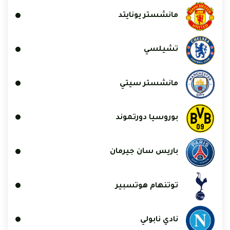
مانشستر يونايتد
تشيلسي
مانشستر سيتي
بوروسيا دورتموند
باريس سان جيرمان
توتنهام هوتسبير
نادي نابولي