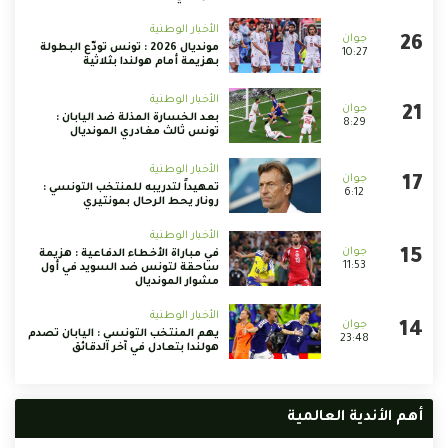
الأخبار الوطنية
مونديال 2026 : تونس تودّع البطولة
10:27
بهزيمة أمام هولندا بثلاثية
الأخبار الوطنية
بعد الخسارة المذلة ضد اليابان :
8:29
تونس ثالث مغادري المونديال
الأخبار الوطنية
تمهيداً لتدريبه للمنتخب التونسي :
6:12
رونار يحط الرحال بمونتيري
الأخبار الوطنية
في مباراة الأخطاء الدفاعية : هزيمة
11:53
ساحقة لتونس ضد السويد في أول
مشوار المونديال
الأخبار الوطنية
يهم المنتخب التونسي : اليابان تصدم
23:48
هولندا بتعادل في آخر الدقائق
أهم الأندية العالمية