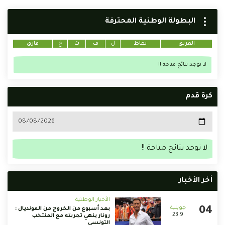
البطولة الوطنية المحترفة
الفريق
نقاط
ل
ف
ت
خ
فارق
لا توجد نتائج متاحة !!
كرة قدم
لا توجد نتائج متاحة !!
أخر الأخبار
الأخبار الوطنية
بعد أسبوع من الخروج من المونديال :
23:9
رونار ينهي تجربته مع المنتخب
التونسي