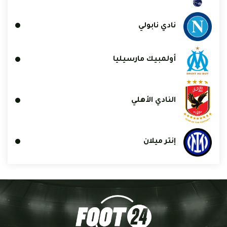
نادي نابولي
أولمبيك مارسيليا
النادي الأهلي
إنتر ميلان