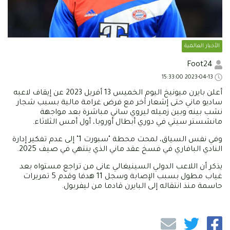
الأخبار العالمية
Foot24
2023-04-13 15:33:00
أعلن بايرن ميونيخ اليوم الخميس 13 أفريل 2023 عن إيقاف لاعبه
ساديو ماني حتى إشعار آخر مع فرض غرامة مالية بسبب شجار
نشب بينه وبين زميله ليروي ساني مباشرة بعد مواجهة
مانشستر سيتي في دوري أبطال أوروبا، أول أمس الثلاثاء.
وفي نفس السياق، لمحت محطة "سبورت 1" إلى عدم تفكير إدارة
النادي البافاري في فسخ عقد ماني الذي ينتهي في صيف 2025.
يذكر أن اللاعب الدولي السينيغالي عانى من تراجع مستواه بعد
غياب مطول بسبب الإصابة وسجل 11 هدفا وقدم 5 تمريرات
حاسمة منذ انتقاله إلى البايرن قادما من ليفربول.