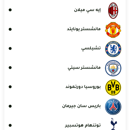
إيه سي ميلان
مانشستر يونايتد
تشيلسي
مانشستر سيتي
بوروسيا دورتموند
باريس سان جيرمان
توتنهام هوتسبير