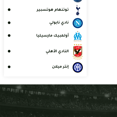
توتنهام هوتسبير
نادي نابولي
أولمبيك مارسيليا
النادي الأهلي
إنتر ميلان