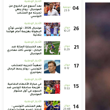
الأخبار الوطنية
بعد أسبوع من الخروج من
المونديال : رونار ينهي
23:9
تجربته مع المنتخب
التونسي
الأخبار الوطنية
مونديال 2026 : تونس تودّع
10:27
البطولة بهزيمة أمام هولندا
بثلاثية
الأخبار الوطنية
بعد الخسارة المذلة ضد
8:29
اليابان : تونس ثالث مغادري
المونديال
الأخبار الوطنية
تمهيداً لتدريبه للمنتخب
6:12
التونسي : رونار يحط الرحال
بمونتيري
الأخبار الوطنية
في مباراة الأخطاء الدفاعية
: هزيمة ساحقة لتونس ضد
11:53
السويد في أول مشوار
المونديال
الأخبار الوطنية
يهم المنتخب التونسي :
23:48
اليابان تصدم هولندا بتعادل