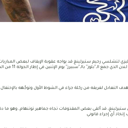
لإنقليزي لتشلسي رحيم ستيرلينغ قد يواجه عقوبة الإيقاف لبعض المباري
مقطع فيديو يثبت إلقاءه للمقذوفات نحو جمهور توتنها
التعادل لفريقه من ركلة جزاء في الشوط الأول وتوجّهه بالإحتفال 
ون ستيرلينغ، قد ألقى بعض المقذوفات تجاه جماهير توتنهام، وهو ما دفع
تخاذ أي إجراء قانوني.