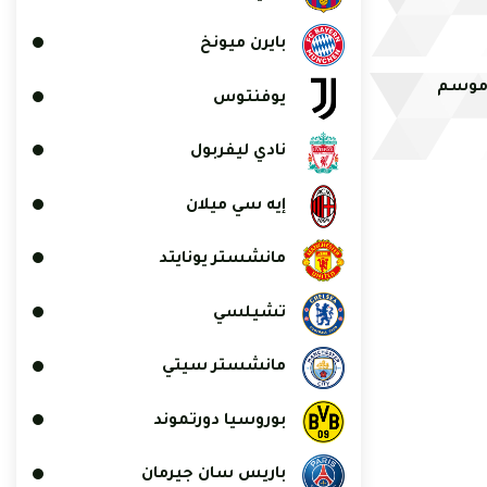
بايرن ميونخ
 موسم
يوفنتوس
نادي ليفربول
إيه سي ميلان
مانشستر يونايتد
تشيلسي
مانشستر سيتي
بوروسيا دورتموند
باريس سان جيرمان