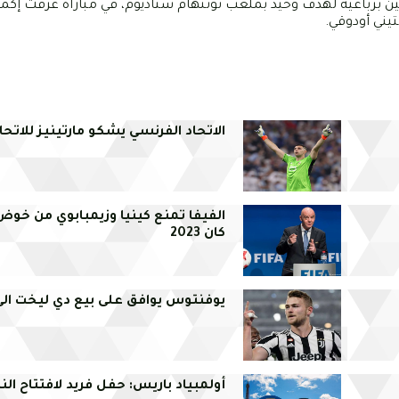
ن برباعية لهدف وحيد بملعب توتنهام ستاديوم، في مباراة عرفت إكمال ا
يني أودوقي.
الاتحاد الفرنسي يشكو مارتينيز للاتحاد
الفيفا تمنع كينيا وزيمبابوي من خو
كان 2023
يوفنتوس يوافق على بيع دي ليخت الى 
أولمبياد باريس: حفل فريد لافتتاح النس