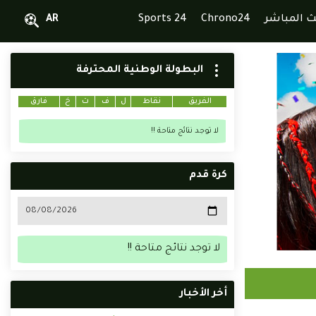
ث المباشر
Chrono24
Sports 24
AR
البطولة الوطنية المحترفة
الفريق
نقاط
ل
ف
ت
خ
فارق
لا توجد نتائج متاحة !!
كرة قدم
لا توجد نتائج متاحة !!
أخر الأخبار