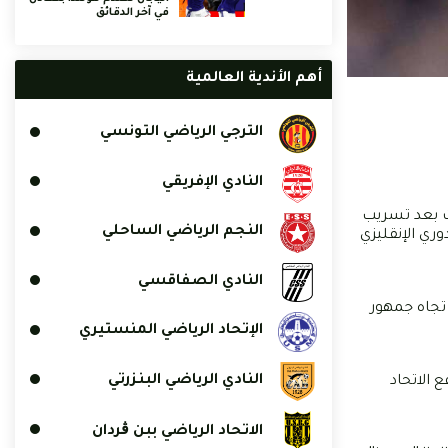
في آخر الدقائق
أهم الأندية العالمية
الترجي الرياضي التونسي
النادي الإفريقي
ات بعد تسريب
النجم الرياضي الساحلي
م خلال دربي لندن الذي جمع الـ''بلوز'' بالـ''سبيرز'' يوم الإثنين في إطار الجولة 11 من الدوري الإنقليزي
النادي الصفاقسي
تجاه جمهور
الإتحاد الرياضي المنستيري
النادي الرياضي البنزرتي
 الاتحاد
الاتحاد الرياضي ببن ڨردان