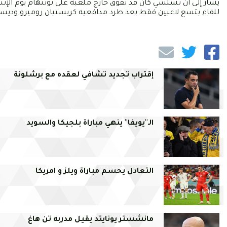
يشار إلى أن تشلسي كان قد تفوّق خارج ملعبه على توتنهام يوم الإثني
للقاء بتسع لاعبين فقط بعد طرد مدافعيه كريستيان روميرو وديست
إقتراب تجديد تشافي لعقده مع برشلونة
الـ''يويفا'' ينهي مباراة بلجيكا والسويد
التعادل يحسم مباراة ويلز و امريكا
مانشستر يونايتد يقيل مدربه تن هاغ