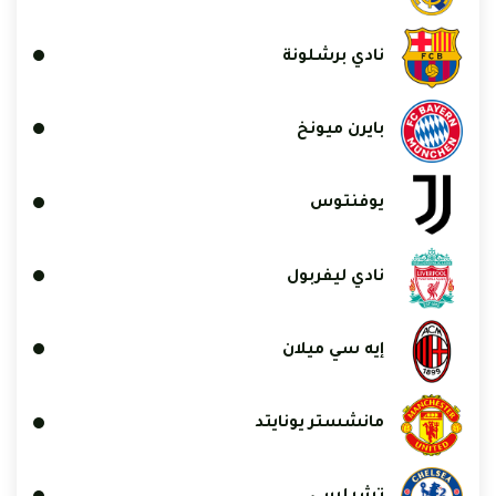
نادي برشلونة
بايرن ميونخ
يوفنتوس
نادي ليفربول
إيه سي ميلان
مانشستر يونايتد