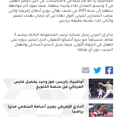
المباشرة، إذ أنه فاز عليه في 6 مناسبات، في حين انتصر الهلال
في 3 وحسم التعادل لقاء وحيدا بينهما، فيما تعود آخر مواجهة
بينهما إلى سنة 2011 في نصف نهائي دوري أبطال إفريقيا والتي
عرفت انتصارين للترجي الاول ذهابا في أم درمان بهدف لصفر
والثاني ايابا بثلاثية نظيفة برادس.
يذكر إن الترجي يحتل صدارة ترتيب المجموعة الثالثة برصيد 3
نقاط، متساوياً مع بترو أتلتيكو الأنغولي الذي انتصر بدوره على
الهلال في الجولة الأولى، فيما يتذيل النجم الساحلي والهلال
الترتيب دون أي نقطة.
أولمبياد باريس: فوز وحيد يفصل فارس
الفرجاني عن منصة التتويج
النادي الإفريقي يعين أسامة السلامي مديرا
رياضيا