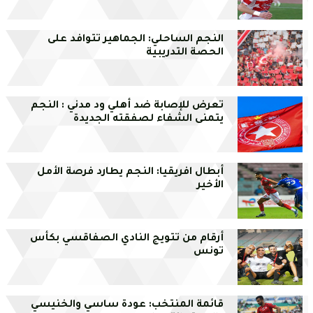
النجم الساحلي: الجماهير تتوافد على
الحصة التدريبية
تعرض للإصابة ضد أهلي ود مدني : النجم
يتمنى الشفاء لصفقته الجديدة
أبطال افريقيا: النجم يطارد فرصة الأمل
الأخير
أرقام من تتويج النادي الصفاقسي بكأس
تونس
قائمة المنتخب: عودة ساسي والخنيسي