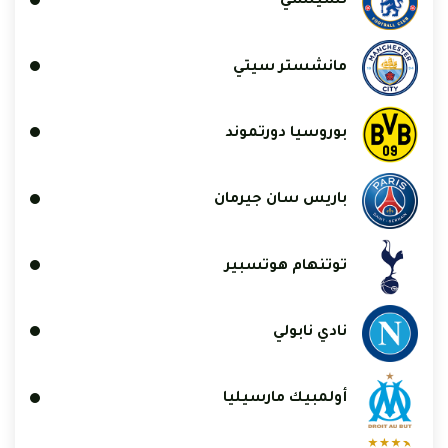
تشيلسي
مانشستر سيتي
بوروسيا دورتموند
باريس سان جيرمان
توتنهام هوتسبير
نادي نابولي
أولمبيك مارسيليا