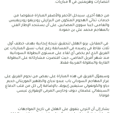
انتصارات وهزيمتين في 8 مباريات.
من جهة أخرى، سيدخل الأحمر والأصفر المباراة منقوصا من
خدمات ثنائي الهجوم المتكون من البرازيلي رودريغو رودريغيس
والغامبى كيبا سووى المصابين، على أن يستنجد الإطار الفني
بالمهاجم محمد علي بن حمودة.
في المقابل، يرنو الهلال لتحقيق نتيجة إيجابية بهدف خطف أول
ثلاث نقاط في رصيده في المسابقة رغم غياب نسق المباريات عن
الفريق الذي لم يخض أي لقاء على مستوى البطولة السودانية
منذ شهر أفريل الماضي، حيث اقتصرت مشاركاته على البطولة
القارية والبطولة العربية فقط.
وسيعوّل الفريق في هذه المباراة على بعض من نجوم الفريق على
غرار المهاجم السوداني باب عبدو ندياي والظهير الموريتاني خديم
دياو والكونغولي ستيفين إيبويلا، بالإضافة إلى كل من قلب الدفاع
السينغالي عصمان ديوف وحارس المرمى الإيفواري عيسى
فوفانا.
يشار إلى أن الترجي يتفوق على الهلال في تاريخ المواجهات