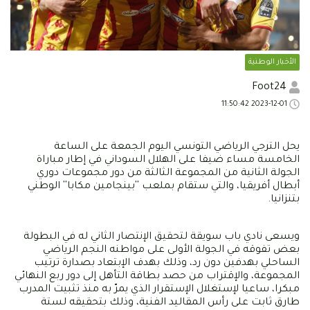
الأخبار الوطنية
Foot24
2023-12-01 11:50:42
يحل الترجي الرياضي التونسي اليوم الجمعة على الساعة
الخامسة مساء ضيفا على الهلال السوداني في إطار مباراة
الجولة الثانية من المجموعة الثالثة من دور مجموعات دوري
أبطال أفريقيا، والتي ستقام بملعب ''بينجامين مكابا'' الوطني
بتنزانيا.
ويسعى نادي باب سويقة لتحقيق الإنتصار الثاني له في البطولة
بعض تفوقه في الجولة الأولى على مواطنه النجم الرياضي
الساحلي بهدفين دون رد، وذلك بهدف الإبتعاد بصدارة ترتيب
المجموعة، والإقتراب من حصد بطاقة التأهل إلى دور ربع النهائي
مبكرا، ساعيا لإستغلال الإستقرار الذي يمرّ به منذ تثبيت المدرب
طارق ثابت على رأس المقاليد الفنية، وذلك بتحقيقه لستة