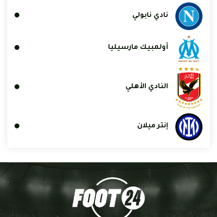
نادي نابولي
أولمبيك مارسيليا
النادي الأهلي
إنتر ميلان