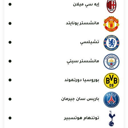
إيه سي ميلان
مانشستر يونايتد
تشيلسي
مانشستر سيتي
بوروسيا دورتموند
باريس سان جيرمان
توتنهام هوتسبير