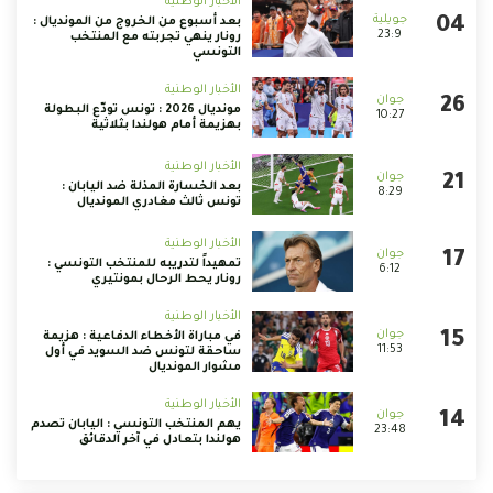
الأخبار الوطنية
بعد أسبوع من الخروج من المونديال :
23:9
رونار ينهي تجربته مع المنتخب
التونسي
الأخبار الوطنية
مونديال 2026 : تونس تودّع البطولة
10:27
بهزيمة أمام هولندا بثلاثية
الأخبار الوطنية
بعد الخسارة المذلة ضد اليابان :
8:29
تونس ثالث مغادري المونديال
الأخبار الوطنية
تمهيداً لتدريبه للمنتخب التونسي :
6:12
رونار يحط الرحال بمونتيري
الأخبار الوطنية
في مباراة الأخطاء الدفاعية : هزيمة
11:53
ساحقة لتونس ضد السويد في أول
مشوار المونديال
الأخبار الوطنية
يهم المنتخب التونسي : اليابان تصدم
23:48
هولندا بتعادل في آخر الدقائق