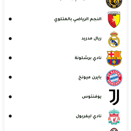
النجم الرياضي بالمتلوي
ريال مدريد
نادي برشلونة
بايرن ميونخ
يوفنتوس
نادي ليفربول