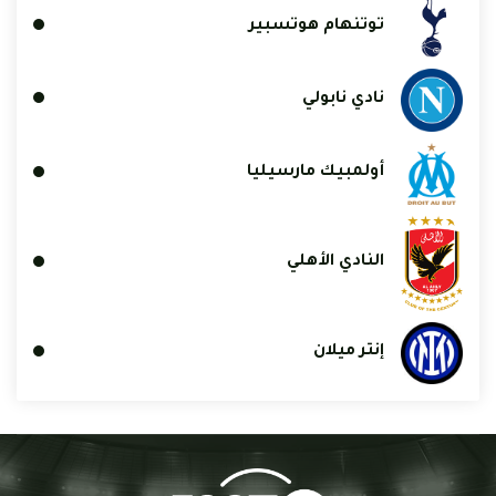
توتنهام هوتسبير
نادي نابولي
أولمبيك مارسيليا
النادي الأهلي
إنتر ميلان