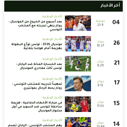
أخر الأخبار
الأخبار الوطنية
بعد أسبوع من الخروج من المونديال :
23:9
رونار ينهي تجربته مع المنتخب
التونسي
الأخبار الوطنية
مونديال 2026 : تونس تودّع البطولة
10:27
بهزيمة أمام هولندا بثلاثية
الأخبار الوطنية
بعد الخسارة المذلة ضد اليابان :
8:29
تونس ثالث مغادري المونديال
الأخبار الوطنية
تمهيداً لتدريبه للمنتخب التونسي :
6:12
رونار يحط الرحال بمونتيري
الأخبار الوطنية
في مباراة الأخطاء الدفاعية : هزيمة
11:53
ساحقة لتونس ضد السويد في أول
مشوار المونديال
الأخبار الوطنية
يهم المنتخب التونسي : اليابان تصدم
23:48