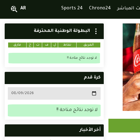
ث المباشر
Chrono24
Sports 24
AR
البطولة الوطنية المحترفة
الفريق
نقاط
ل
ف
ت
خ
فارق
لا توجد نتائج متاحة !!
كرة قدم
لا توجد نتائج متاحة !!
أخر الأخبار