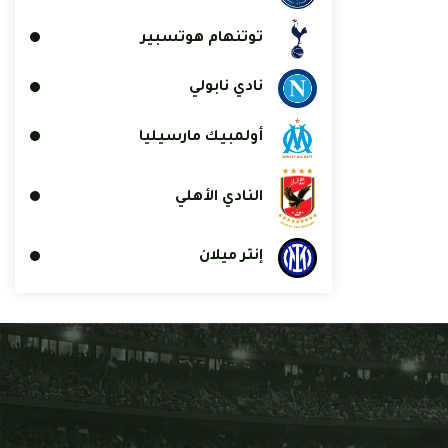
توتنهام هوتسبير
نادي نابولي
أولمبيك مارسيليا
النادي الأهلي
إنتر ميلان