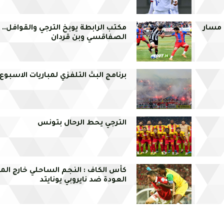
 مسار
مكتب الرابطة يوبخ الترجي والقوافل..
الصفاقسي وبن قردان
برنامج البث التلفزي لمباريات الاسبوع 
الترجي يحط الرحال بتونس
كأس الكاف : النجم الساحلي خارج ال
العودة ضد نايروبي يونايتد