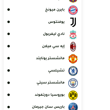
بايرن ميونخ
يوفنتوس
نادي ليفربول
إيه سي ميلان
مانشستر يونايتد
تشيلسي
مانشستر سيتي
بوروسيا دورتموند
باريس سان جيرمان