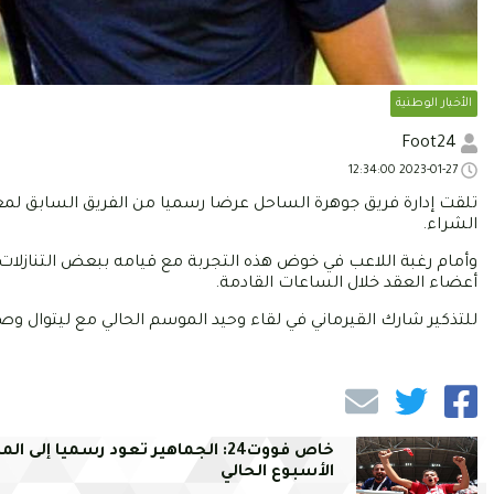
الأخبار الوطنية
Foot24
2023-01-27 12:34:00
تلقت إدارة فريق جوهرة الساحل عرضا رسميا من الفريق السابق لمعتز ا
الشراء.
وأمام رغبة اللاعب في خوض هذه التجربة مع قيامه ببعض التنازلات ا
أعضاء العقد خلال الساعات القادمة.
للتذكير شارك القيرماني في لقاء وحيد الموسم الحالي مع ليتوال وص
خاص فووت24: الجماهير تعود رسميا إلى ال
الأسبوع الحالي