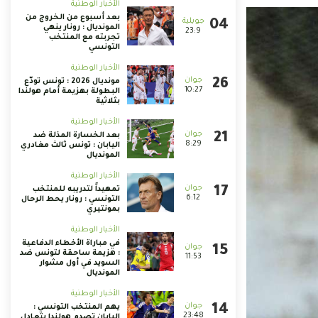
الأخبار الوطنية
بعد أسبوع من الخروج من
المونديال : رونار ينهي
23:9
تجربته مع المنتخب
التونسي
الأخبار الوطنية
مونديال 2026 : تونس تودّع
10:27
البطولة بهزيمة أمام هولندا
بثلاثية
الأخبار الوطنية
بعد الخسارة المذلة ضد
8:29
اليابان : تونس ثالث مغادري
المونديال
الأخبار الوطنية
تمهيداً لتدريبه للمنتخب
6:12
التونسي : رونار يحط الرحال
بمونتيري
الأخبار الوطنية
في مباراة الأخطاء الدفاعية
: هزيمة ساحقة لتونس ضد
11:53
السويد في أول مشوار
المونديال
الأخبار الوطنية
يهم المنتخب التونسي :
23:48
اليابان تصدم هولندا بتعادل