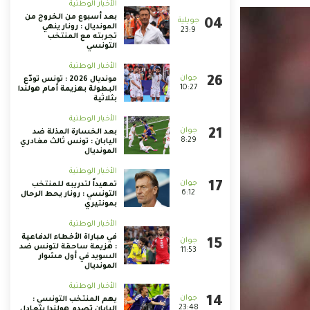
الأخبار الوطنية
بعد أسبوع من الخروج من
المونديال : رونار ينهي
23:9
تجربته مع المنتخب
التونسي
الأخبار الوطنية
مونديال 2026 : تونس تودّع
10:27
البطولة بهزيمة أمام هولندا
بثلاثية
الأخبار الوطنية
بعد الخسارة المذلة ضد
8:29
اليابان : تونس ثالث مغادري
المونديال
الأخبار الوطنية
تمهيداً لتدريبه للمنتخب
6:12
التونسي : رونار يحط الرحال
بمونتيري
الأخبار الوطنية
في مباراة الأخطاء الدفاعية
: هزيمة ساحقة لتونس ضد
11:53
السويد في أول مشوار
المونديال
الأخبار الوطنية
يهم المنتخب التونسي :
23:48
اليابان تصدم هولندا بتعادل