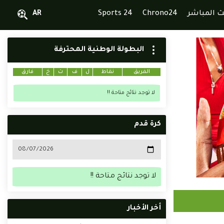
ث المباشر
Chrono24
Sports 24
AR
البطولة الوطنية المحترفة
الفريق
نقاط
ل
ف
ت
خ
فارق
لا توجد نتائج متاحة !!
كرة قدم
لا توجد نتائج متاحة !!
أخر الأخبار