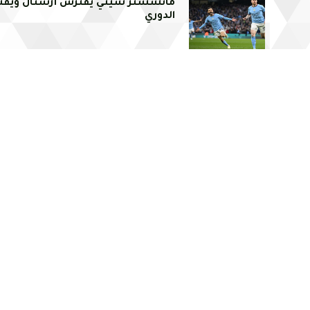
مانشستر سيتي يفترس أرسنال ويقت
الدوري