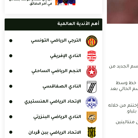
في آخر الدقائق
أهم الأندية العالمية
الترجي الرياضي التونسي
النادي الإفريقي
وسم الجديد من
النجم الرياضي الساحلي
عب خط وسط
النادي الصفاقسي
 في الموسم الحالي بعد
الإتحاد الرياضي المنستيري
 إختتم من خلاله
لباو.
النادي الرياضي البنزرتي
 متتاليتين.
الاتحاد الرياضي ببن ڨردان