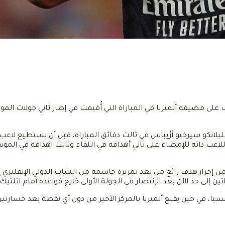
اف على مضيفه ألميريا في المباراة التي أُقيمت في إطار ثاني جولات الم
لانكو سيرخيو أرِّيباس في ثالث دقائق المباراة، قبل أن يستطيع لا
 بيلينقهام تعديل الكفّة لفريقه في الدقيقة 19 ويعود اللاعب ذاته للإمضاء على ثاني أهدافه في اللقاء وثالث اهدافه
س جونيور من إحراز هدف رائع من بعد تمريرة حاسمة من الشاب الدولي الإنقليزي
ن إلى حد الآن بعد الإنتصار في الجولة الأولى خارج قواعده أمام اتلتيك ب
لنسيا، في حين يقبع ألميريا بالمركز الأخير من دون أي نقطة بعد خسارتين