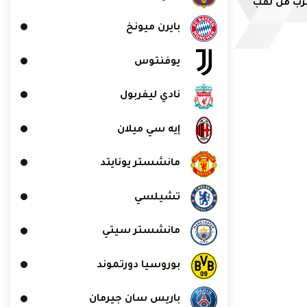
رب من لقب
بايرن ميونخ
يوفنتوس
نادي ليفربول
إيه سي ميلان
مانشستر يونايتد
تشيلسي
مانشستر سيتي
بوروسيا دورتموند
باريس سان جيرمان