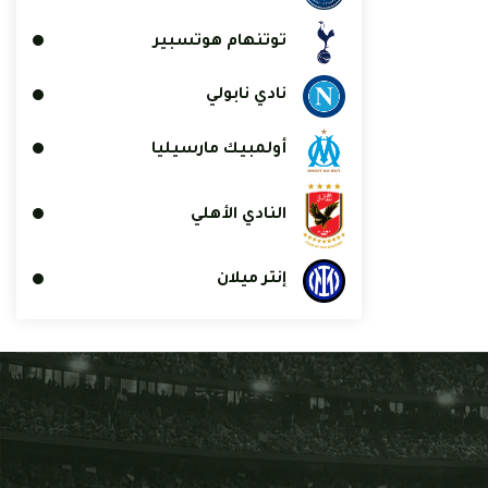
توتنهام هوتسبير
نادي نابولي
أولمبيك مارسيليا
النادي الأهلي
إنتر ميلان