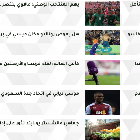
تأهل
يهم المنتخب الوطني: مالاوي ينتصر عل
 فاسو
هل يعوض رونالدو مكان ميسي في برش
دا
كأس العالم: لقاء فرنسا والأرجنتين 
دم
موسى ديابي في اتحاد جدة السعودي
جماهير مانشستر يونايتد تثور على إدار