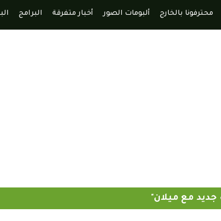
محترفونا بالخارج
ألبومات الصور
أخبار متفرقة
البرامج
الب
جديد مع ميلان"