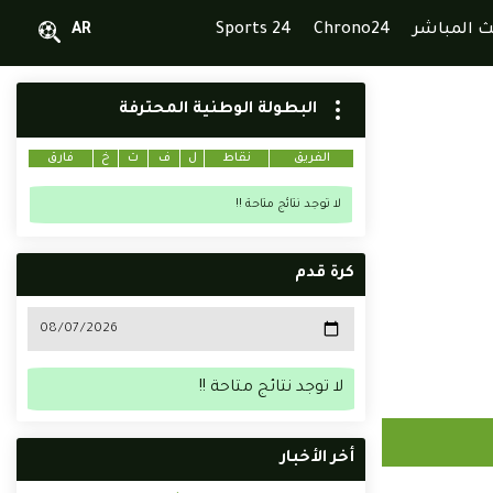
ث المباشر
Chrono24
Sports 24
AR
البطولة الوطنية المحترفة
الفريق
نقاط
ل
ف
ت
خ
فارق
لا توجد نتائج متاحة !!
كرة قدم
لا توجد نتائج متاحة !!
أخر الأخبار