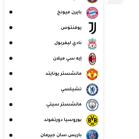
بايرن ميونخ
يوفنتوس
نادي ليفربول
إيه سي ميلان
مانشستر يونايتد
تشيلسي
مانشستر سيتي
بوروسيا دورتموند
باريس سان جيرمان