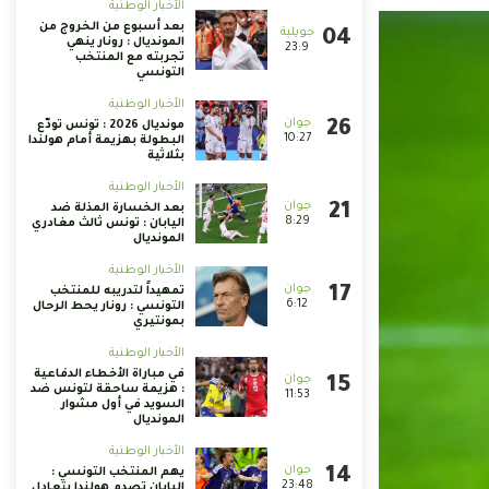
الأخبار الوطنية
بعد أسبوع من الخروج من
المونديال : رونار ينهي
23:9
تجربته مع المنتخب
التونسي
الأخبار الوطنية
مونديال 2026 : تونس تودّع
10:27
البطولة بهزيمة أمام هولندا
بثلاثية
الأخبار الوطنية
بعد الخسارة المذلة ضد
8:29
اليابان : تونس ثالث مغادري
المونديال
الأخبار الوطنية
تمهيداً لتدريبه للمنتخب
6:12
التونسي : رونار يحط الرحال
بمونتيري
الأخبار الوطنية
في مباراة الأخطاء الدفاعية
: هزيمة ساحقة لتونس ضد
11:53
السويد في أول مشوار
المونديال
الأخبار الوطنية
يهم المنتخب التونسي :
23:48
اليابان تصدم هولندا بتعادل