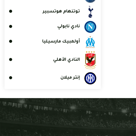
توتنهام هوتسبير
نادي نابولي
أولمبيك مارسيليا
النادي الأهلي
إنتر ميلان