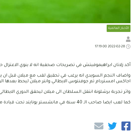
الأخبار العالمية
2022-02-28 17:19:00
أكد زلاتان ابراهيموفيتش في تصريحات صحفية انه لا ينوي الاعتزال حاليا رغم تقدمه في ال
واضاف النجم السويدي انه يرغب في تحقيق لقب مع ميلان قبل ان يعتز
اجاكس امستردام ثم جوفنتوس الايطالي وانتر ميلان ليحط بعدها الرحا
واثر تجربة برشلونة انتقل السلطان الى ميلان ليحقق الدوري الايطالي
كما لعب ايضا صاحب الـ 40 سنة في مانشستر يونايتد تحت قيادة مورينهو ثم غالكسي الامريكي ليعود اخيرا الى ميلان الايطالي.