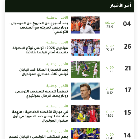
أخر الأخبار
الأخبار الوطنية
بعد أسبوع من الخروج من المونديال :
23:9
رونار ينهي تجربته مع المنتخب
التونسي
الأخبار الوطنية
مونديال 2026 : تونس تودّع البطولة
10:27
بهزيمة أمام هولندا بثلاثية
الأخبار الوطنية
بعد الخسارة المذلة ضد اليابان :
8:29
تونس ثالث مغادري المونديال
الأخبار الوطنية
تمهيداً لتدريبه للمنتخب التونسي :
6:12
رونار يحط الرحال بمونتيري
الأخبار الوطنية
في مباراة الأخطاء الدفاعية : هزيمة
11:53
ساحقة لتونس ضد السويد في أول
مشوار المونديال
الأخبار الوطنية
يهم المنتخب التونسي : اليابان تصدم
23:48