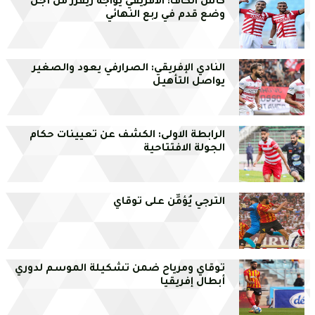
كأس الكاف: الافريقي يواجه ريفرز من أجل
وضع قدم في ربع النهائي
النادي الإفريقي: الصرارفي يعود والصغير
يواصل التأهيل
الرابطة الاولى: الكشف عن تعيينات حكام
الجولة الافتتاحية
الترجي يُؤمِّن على توقاي
توقاي ومرياح ضمن تشكيلة الموسم لدوري
أبطال إفريقيا