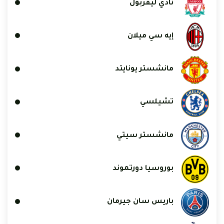
نادي ليفربول
إيه سي ميلان
مانشستر يونايتد
تشيلسي
مانشستر سيتي
بوروسيا دورتموند
باريس سان جيرمان