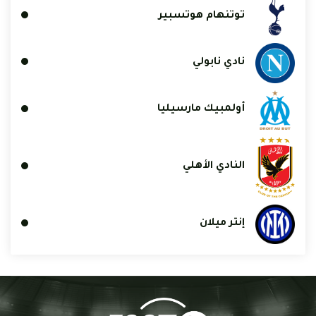
توتنهام هوتسبير
نادي نابولي
أولمبيك مارسيليا
النادي الأهلي
إنتر ميلان