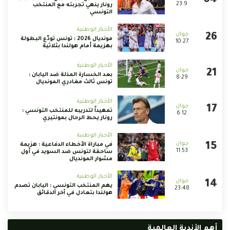
23:9
رونار ينهي تجربته مع المنتخب
التونسي
الأخبار الوطنية
مونديال 2026 : تونس تودّع البطولة
10:27
بهزيمة أمام هولندا بثلاثية
الأخبار الوطنية
بعد الخسارة المذلة ضد اليابان :
8:29
تونس ثالث مغادري المونديال
الأخبار الوطنية
تمهيداً لتدريبه للمنتخب التونسي :
6:12
رونار يحط الرحال بمونتيري
الأخبار الوطنية
في مباراة الأخطاء الدفاعية : هزيمة
11:53
ساحقة لتونس ضد السويد في أول
مشوار المونديال
الأخبار الوطنية
يهم المنتخب التونسي : اليابان تصدم
23:48
هولندا بتعادل في آخر الدقائق
أهم الأندية العالمية