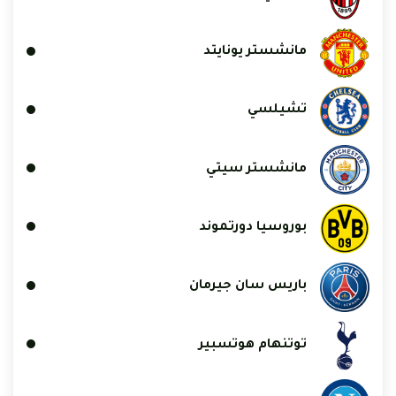
مانشستر يونايتد
تشيلسي
مانشستر سيتي
بوروسيا دورتموند
باريس سان جيرمان
توتنهام هوتسبير