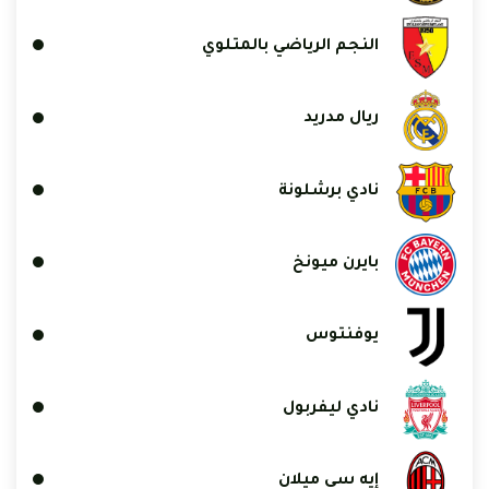
النجم الرياضي بالمتلوي
ريال مدريد
نادي برشلونة
بايرن ميونخ
يوفنتوس
نادي ليفربول
إيه سي ميلان