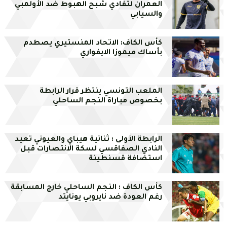
العمران لتفادي شبح الهبوط ضد الأولمبي
والسيابي
كأس الكاف: الاتحاد المنستيري يصطدم
بأساك ميموزا الايفواري
الملعب التونسي ينتظر قرار الرابطة
بخصوص مباراة النجم الساحلي
الرابطة الأولى : ثنائية هيباي والعيوني تعيد
النادي الصفاقسي لسكة الانتصارات قبل
استضافة قسنطينة
كأس الكاف : النجم الساحلي خارج المسابقة
رغم العودة ضد نايروبي يونايتد