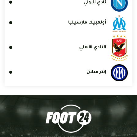
نادي نابولي
أولمبيك مارسيليا
النادي الأهلي
إنتر ميلان