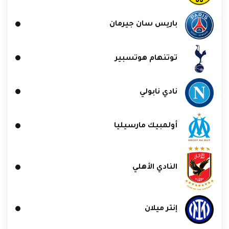
باريس سان جيرمان
توتنهام هوتسبير
نادي نابولي
أولمبيك مارسيليا
النادي الأهلي
إنتر ميلان