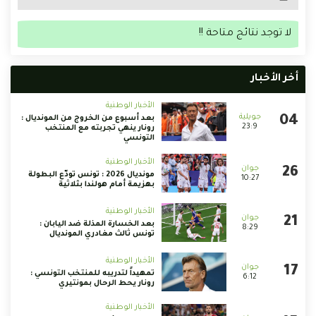
لا توجد نتائج متاحة !!
أخر الأخبار
الأخبار الوطنية
بعد أسبوع من الخروج من المونديال :
23:9
رونار ينهي تجربته مع المنتخب
التونسي
الأخبار الوطنية
مونديال 2026 : تونس تودّع البطولة
10:27
بهزيمة أمام هولندا بثلاثية
الأخبار الوطنية
بعد الخسارة المذلة ضد اليابان :
8:29
تونس ثالث مغادري المونديال
الأخبار الوطنية
تمهيداً لتدريبه للمنتخب التونسي :
6:12
رونار يحط الرحال بمونتيري
الأخبار الوطنية