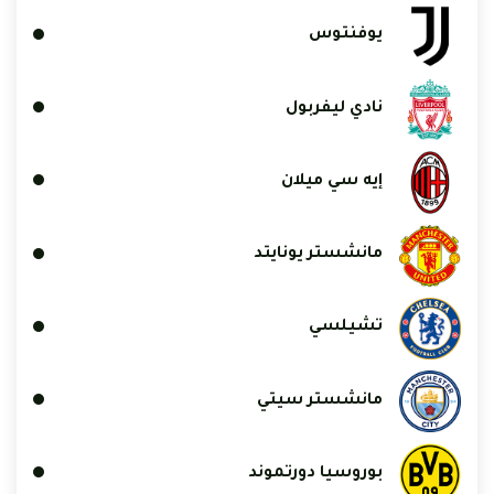
يوفنتوس
نادي ليفربول
إيه سي ميلان
مانشستر يونايتد
تشيلسي
مانشستر سيتي
بوروسيا دورتموند