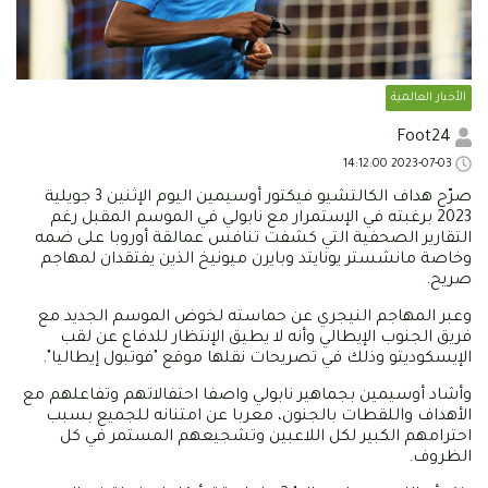
الأخبار العالمية
Foot24
2023-07-03 14:12:00
صرّح هداف الكالتشيو فيكتور أوسيمين اليوم الإثنين 3 جويلية
2023 برغبته في الإستمرار مع نابولي في الموسم المقبل رغم
التقارير الصحفية التي كشفت تنافس عمالقة أوروبا على ضمه
وخاصة مانشستر يونايتد وبايرن ميونيخ الذين يفتقدان لمهاجم
صريح.
وعبر المهاجم النيجري عن حماسته لخوض الموسم الجديد مع
فريق الجنوب الإيطالي وأنه لا يطيق الإنتظار للدفاع عن لقب
الإيسكوديتو وذلك في تصريحات نقلها موقع "فوتبول إيطاليا".
وأشاد أوسيمين بجماهير نابولي واصفا احتفالاتهم وتفاعلهم مع
الأهداف واللقطات بالجنون، معربا عن امتنانه للجميع بسبب
احترامهم الكبير لكل اللاعبين وتشجيعهم المستمر في كل
الظروف.