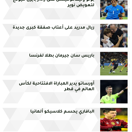
بونو وليفاكوفيتش على رادار بايرن ميونخ
لتعويض نوير
ريال مدريد على أعتاب صفقة كبرى جديدة
باريس سان جيرمان بطلا لفرنسا
أورساتو يدير المباراة الافتتاحية لكأس
العالم في قطر
البافاري يحسم كلاسيكو ألمانيا