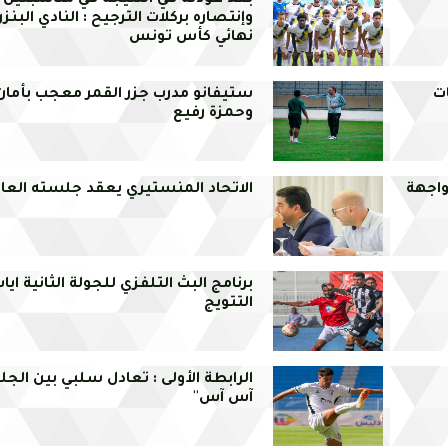
بعد عودته في النتيجة في مناسبتين ض
وإنتصاره بركلات الترجيح : النادي البن
نهائي كأس تونس
ات
ستيفانو مدرب جزر القمر معجب بأمان
وحمزة رفيع
يا لمواجهة
الاتحاد المنستيري يعقد جلسته العام
برنامج البث التلفزي للجولة الثانية اي
التتويج
الرابطة الأولى : تعادل سلبي بين الجلي
آس آس''