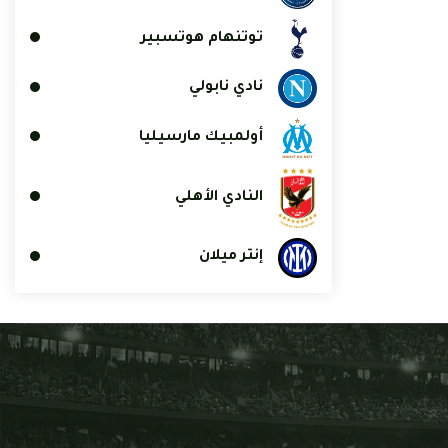
توتنهام هوتسبير
نادي نابولي
أولمبيك مارسيليا
النادي الأهلي
إنتر ميلان