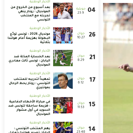
الأخبار الوطنية
بعد أسبوع من الخروج من
المونديال : رونار ينهي
23:9
تجربته مع المنتخب
التونسي
الأخبار الوطنية
مونديال 2026 : تونس تودّع
10:27
البطولة بهزيمة أمام هولندا
بثلاثية
الأخبار الوطنية
بعد الخسارة المذلة ضد
8:29
اليابان : تونس ثالث مغادري
المونديال
الأخبار الوطنية
تمهيداً لتدريبه للمنتخب
6:12
التونسي : رونار يحط الرحال
بمونتيري
الأخبار الوطنية
في مباراة الأخطاء الدفاعية
: هزيمة ساحقة لتونس ضد
11:53
السويد في أول مشوار
المونديال
الأخبار الوطنية
يهم المنتخب التونسي :
23:48
اليابان تصدم هولندا بتعادل