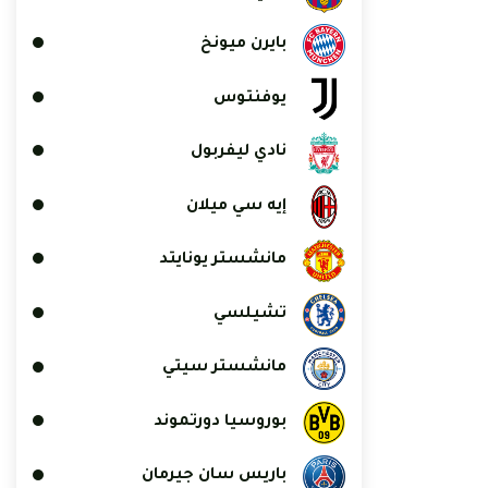
بايرن ميونخ
يوفنتوس
نادي ليفربول
إيه سي ميلان
مانشستر يونايتد
تشيلسي
مانشستر سيتي
بوروسيا دورتموند
باريس سان جيرمان