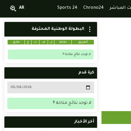
ث المباشر
Chrono24
Sports 24
AR
البطولة الوطنية المحترفة
الفريق
نقاط
ل
ف
ت
خ
فارق
لا توجد نتائج متاحة !!
كرة قدم
لا توجد نتائج متاحة !!
أخر الأخبار