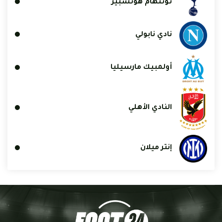
توتنهام هوتسبير
نادي نابولي
أولمبيك مارسيليا
النادي الأهلي
إنتر ميلان