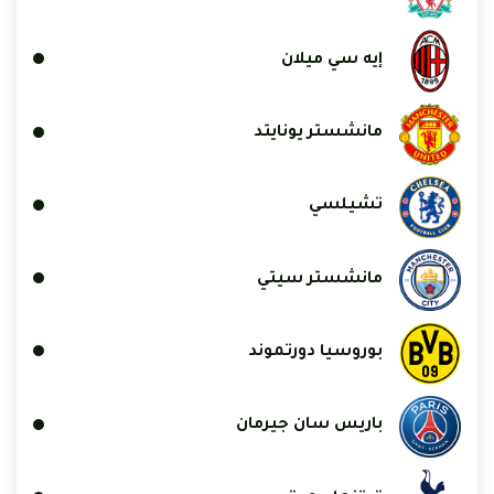
إيه سي ميلان
مانشستر يونايتد
تشيلسي
مانشستر سيتي
بوروسيا دورتموند
باريس سان جيرمان