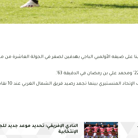
ي التونسي اليوم الأربعاء 7 جوان 2023 انتصارا ثمينا على ضيفه الأولمبي الباجي بهدفين لصفر في الجولة العاشرة
ورفع الترجي رصيده إلى 20 نقطة ليرتق
النادي الإفريقي: تحديد موعد جديد لل
الإنتخابية