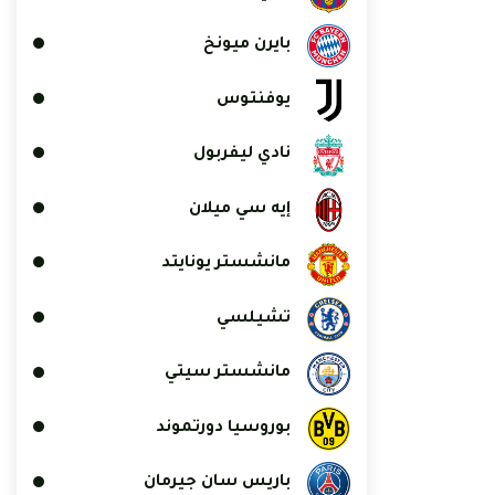
بايرن ميونخ
يوفنتوس
نادي ليفربول
إيه سي ميلان
مانشستر يونايتد
تشيلسي
مانشستر سيتي
بوروسيا دورتموند
باريس سان جيرمان