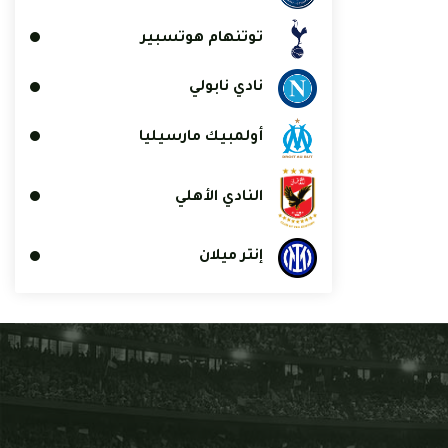
توتنهام هوتسبير
نادي نابولي
أولمبيك مارسيليا
النادي الأهلي
إنتر ميلان