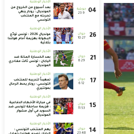
الأخبار الوطنية
بعد أسبوع من الخروج من
المونديال : رونار ينهي
23:9
تجربته مع المنتخب
التونسي
الأخبار الوطنية
مونديال 2026 : تونس تودّع
10:27
البطولة بهزيمة أمام هولندا
بثلاثية
الأخبار الوطنية
بعد الخسارة المذلة ضد
8:29
اليابان : تونس ثالث مغادري
المونديال
الأخبار الوطنية
تمهيداً لتدريبه للمنتخب
6:12
التونسي : رونار يحط الرحال
بمونتيري
الأخبار الوطنية
في مباراة الأخطاء الدفاعية
: هزيمة ساحقة لتونس ضد
11:53
السويد في أول مشوار
المونديال
الأخبار الوطنية
يهم المنتخب التونسي :
23:48
اليابان تصدم هولندا بتعادل