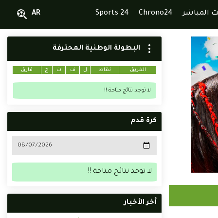
ث المباشر
Chrono24
Sports 24
AR
البطولة الوطنية المحترفة
الفريق
نقاط
ل
ف
ت
خ
فارق
لا توجد نتائج متاحة !!
كرة قدم
لا توجد نتائج متاحة !!
أخر الأخبار