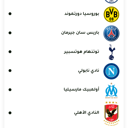
بوروسيا دورتموند
باريس سان جيرمان
توتنهام هوتسبير
نادي نابولي
أولمبيك مارسيليا
النادي الأهلي