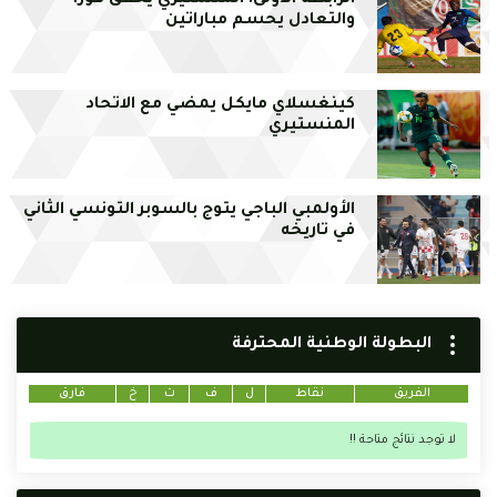
الرابطة الأولى: المنستيري يحقق فوزا
والتعادل يحسم مباراتين
كينغسلاي مايكل يمضي مع الاتحاد
المنستيري
الأولمبي الباجي يتوج بالسوبر التونسي الثاني
في تاريخه
البطولة الوطنية المحترفة
الفريق
نقاط
ل
ف
ت
خ
فارق
لا توجد نتائج متاحة !!