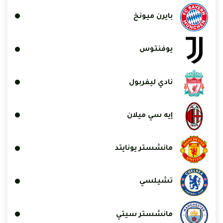
بايرن ميونخ
يوفنتوس
نادي ليفربول
إيه سي ميلان
مانشستر يونايتد
تشيلسي
مانشستر سيتي