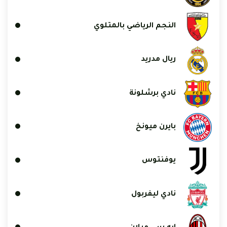
النجم الرياضي بالمتلوي
ريال مدريد
نادي برشلونة
بايرن ميونخ
يوفنتوس
نادي ليفربول