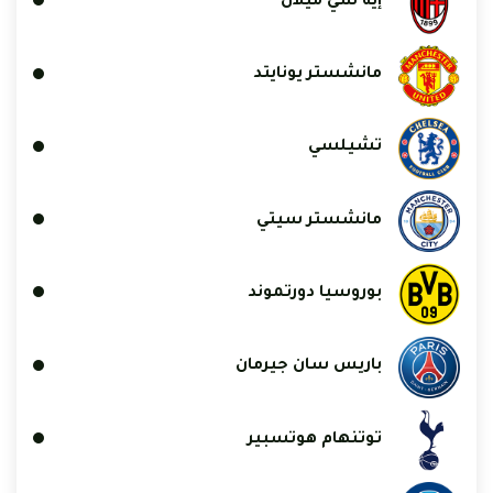
إيه سي ميلان
مانشستر يونايتد
تشيلسي
مانشستر سيتي
بوروسيا دورتموند
باريس سان جيرمان
توتنهام هوتسبير