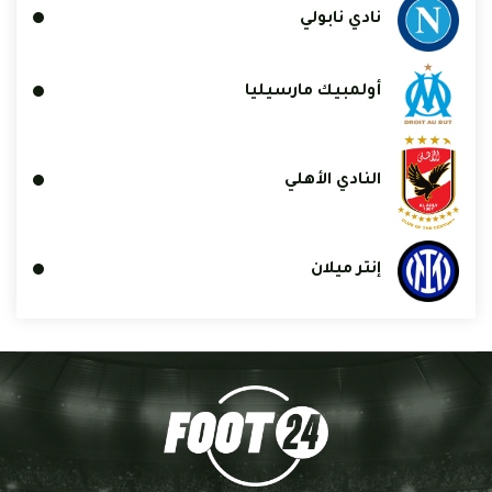
نادي نابولي
أولمبيك مارسيليا
النادي الأهلي
إنتر ميلان