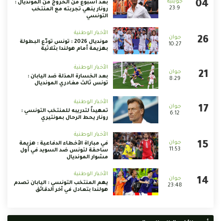
بعد أسبوع من الخروج من المونديال :
23:9
رونار ينهي تجربته مع المنتخب
التونسي
الأخبار الوطنية
مونديال 2026 : تونس تودّع البطولة
10:27
بهزيمة أمام هولندا بثلاثية
الأخبار الوطنية
بعد الخسارة المذلة ضد اليابان :
8:29
تونس ثالث مغادري المونديال
الأخبار الوطنية
تمهيداً لتدريبه للمنتخب التونسي :
6:12
رونار يحط الرحال بمونتيري
الأخبار الوطنية
في مباراة الأخطاء الدفاعية : هزيمة
11:53
ساحقة لتونس ضد السويد في أول
مشوار المونديال
الأخبار الوطنية
يهم المنتخب التونسي : اليابان تصدم
23:48
هولندا بتعادل في آخر الدقائق