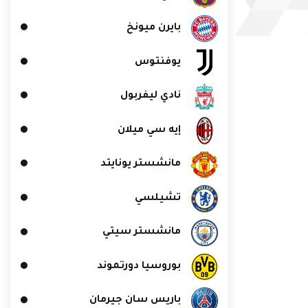
بايرن ميونخ
يوفنتوس
نادي ليفربول
إيه سي ميلان
مانشستر يونايتد
تشيلسي
مانشستر سيتي
بوروسيا دورتموند
باريس سان جيرمان