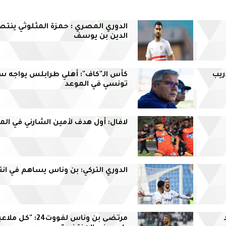
الدوري المصري : حمزة المثلوثي ينتص
الدين بن يوسف
ريب
كأس الـ"كاف": أهلي طرابلس يواجه سيم
تونسي في الموعد
لافال: أول هدف لأمين الشارني في ال
الدوري التركي: بن وناس يساهم في انت
مرتضى بن وناس لفووت24: