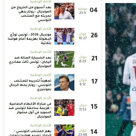
الأخبار الوطنية
بعد أسبوع من الخروج من
المونديال : رونار ينهي
23:9
تجربته مع المنتخب
التونسي
الأخبار الوطنية
مونديال 2026 : تونس تودّع
10:27
البطولة بهزيمة أمام هولندا
بثلاثية
الأخبار الوطنية
بعد الخسارة المذلة ضد
8:29
اليابان : تونس ثالث مغادري
المونديال
الأخبار الوطنية
تمهيداً لتدريبه للمنتخب
6:12
التونسي : رونار يحط الرحال
بمونتيري
الأخبار الوطنية
في مباراة الأخطاء الدفاعية
: هزيمة ساحقة لتونس ضد
11:53
السويد في أول مشوار
المونديال
الأخبار الوطنية
يهم المنتخب التونسي :
23:48
اليابان تصدم هولندا بتعادل