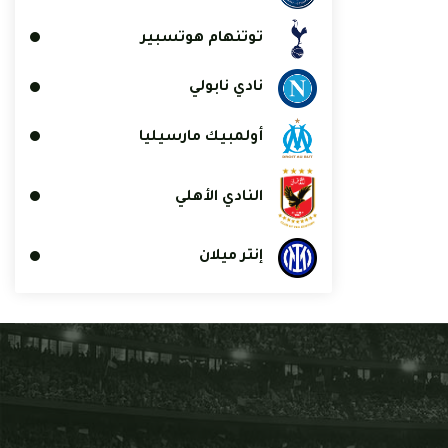
توتنهام هوتسبير
نادي نابولي
أولمبيك مارسيليا
النادي الأهلي
إنتر ميلان