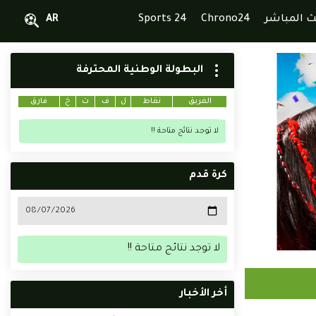
ث المباشر
Chrono24
Sports 24
AR
البطولة الوطنية المحترفة
الفريق
نقاط
ل
ف
ت
خ
فارق
لا توجد نتائج متاحة !!
كرة قدم
لا توجد نتائج متاحة !!
أخر الأخبار