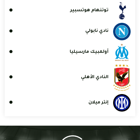
توتنهام هوتسبير
نادي نابولي
أولمبيك مارسيليا
النادي الأهلي
إنتر ميلان