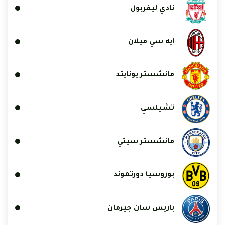
نادي ليفربول
إيه سي ميلان
مانشستر يونايتد
تشيلسي
مانشستر سيتي
بوروسيا دورتموند
باريس سان جيرمان