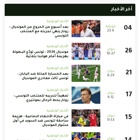
أخر الأخبار
الأخبار الوطنية
بعد أسبوع من الخروج من المونديال :
23:9
رونار ينهي تجربته مع المنتخب
التونسي
الأخبار الوطنية
مونديال 2026 : تونس تودّع البطولة
10:27
بهزيمة أمام هولندا بثلاثية
الأخبار الوطنية
بعد الخسارة المذلة ضد اليابان :
8:29
تونس ثالث مغادري المونديال
الأخبار الوطنية
تمهيداً لتدريبه للمنتخب التونسي :
6:12
رونار يحط الرحال بمونتيري
الأخبار الوطنية
في مباراة الأخطاء الدفاعية : هزيمة
11:53
ساحقة لتونس ضد السويد في أول
مشوار المونديال
الأخبار الوطنية