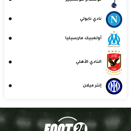
نادي نابولي
أولمبيك مارسيليا
النادي الأهلي
إنتر ميلان