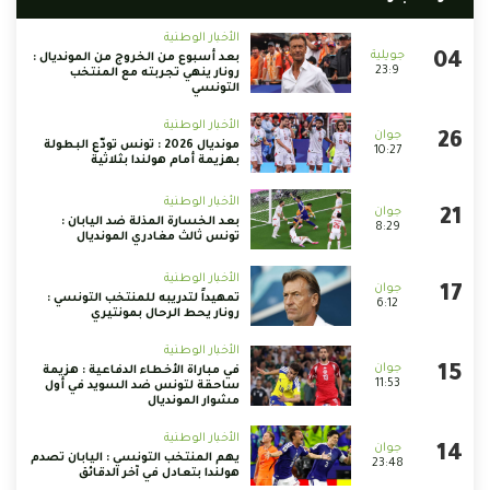
الأخبار الوطنية
بعد أسبوع من الخروج من المونديال :
23:9
رونار ينهي تجربته مع المنتخب
التونسي
الأخبار الوطنية
مونديال 2026 : تونس تودّع البطولة
10:27
بهزيمة أمام هولندا بثلاثية
الأخبار الوطنية
بعد الخسارة المذلة ضد اليابان :
8:29
تونس ثالث مغادري المونديال
الأخبار الوطنية
تمهيداً لتدريبه للمنتخب التونسي :
6:12
رونار يحط الرحال بمونتيري
الأخبار الوطنية
في مباراة الأخطاء الدفاعية : هزيمة
11:53
ساحقة لتونس ضد السويد في أول
مشوار المونديال
الأخبار الوطنية
يهم المنتخب التونسي : اليابان تصدم
23:48
هولندا بتعادل في آخر الدقائق