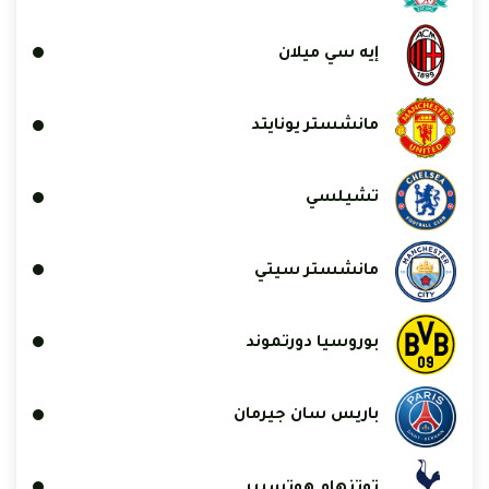
إيه سي ميلان
مانشستر يونايتد
تشيلسي
مانشستر سيتي
بوروسيا دورتموند
باريس سان جيرمان
توتنهام هوتسبير