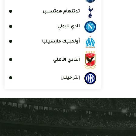
توتنهام هوتسبير
نادي نابولي
أولمبيك مارسيليا
النادي الأهلي
إنتر ميلان