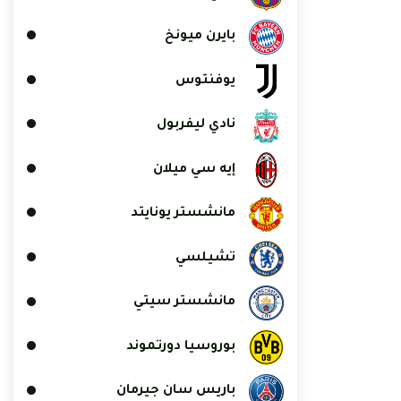
بايرن ميونخ
يوفنتوس
نادي ليفربول
إيه سي ميلان
مانشستر يونايتد
تشيلسي
مانشستر سيتي
بوروسيا دورتموند
باريس سان جيرمان