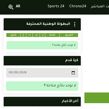
ث المباشر
Chrono24
Sports 24
AR
البطولة الوطنية المحترفة
الفريق
نقاط
ل
ف
ت
خ
فارق
لا توجد نتائج متاحة !!
كرة قدم
لا توجد نتائج متاحة !!
أخر الأخبار