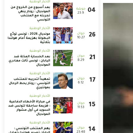
الأخبار الوطنية
بعد أسبوع من الخروج من
المونديال : رونار ينهي
23:9
تجربته مع المنتخب
التونسي
الأخبار الوطنية
مونديال 2026 : تونس تودّع
10:27
البطولة بهزيمة أمام هولندا
بثلاثية
الأخبار الوطنية
بعد الخسارة المذلة ضد
8:29
اليابان : تونس ثالث مغادري
المونديال
الأخبار الوطنية
تمهيداً لتدريبه للمنتخب
6:12
التونسي : رونار يحط الرحال
بمونتيري
الأخبار الوطنية
في مباراة الأخطاء الدفاعية
: هزيمة ساحقة لتونس ضد
11:53
السويد في أول مشوار
المونديال
الأخبار الوطنية
يهم المنتخب التونسي :
23:48
اليابان تصدم هولندا بتعادل