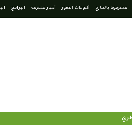
محترفونا بالخارج
ألبومات الصور
أخبار متفرقة
البرامج
الب