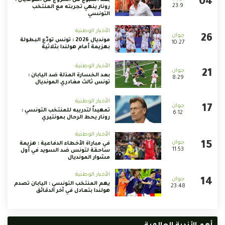
بعد أسبوع من الخروج من المونديال :
23:9
رونار ينهي تجربته مع المنتخب
التونسي
الأخبار الوطنية
مونديال 2026 : تونس تودّع البطولة
10:27
بهزيمة أمام هولندا بثلاثية
الأخبار الوطنية
بعد الخسارة المذلة ضد اليابان :
8:29
تونس ثالث مغادري المونديال
الأخبار الوطنية
تمهيداً لتدريبه للمنتخب التونسي :
6:12
رونار يحط الرحال بمونتيري
الأخبار الوطنية
في مباراة الأخطاء الدفاعية : هزيمة
11:53
ساحقة لتونس ضد السويد في أول
مشوار المونديال
الأخبار الوطنية
يهم المنتخب التونسي : اليابان تصدم
23:48
هولندا بتعادل في آخر الدقائق