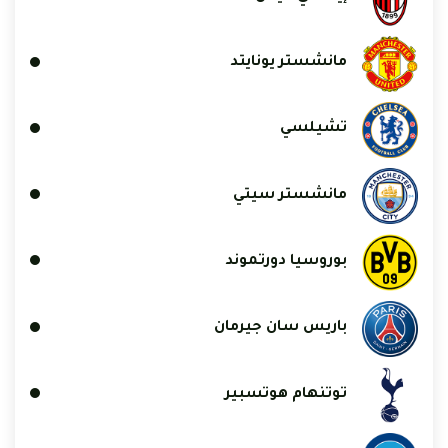
مانشستر يونايتد
تشيلسي
مانشستر سيتي
بوروسيا دورتموند
باريس سان جيرمان
توتنهام هوتسبير