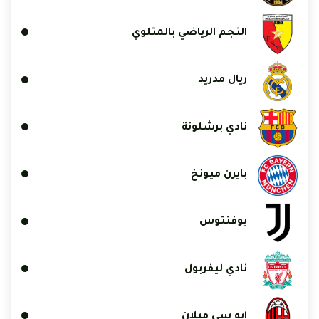
النجم الرياضي بالمتلوي
ريال مدريد
نادي برشلونة
بايرن ميونخ
يوفنتوس
نادي ليفربول
إيه سي ميلان