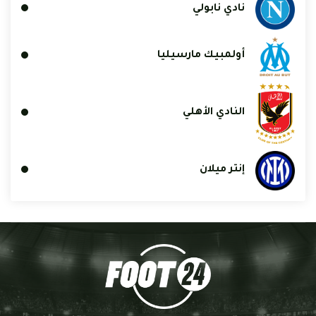
نادي نابولي
أولمبيك مارسيليا
النادي الأهلي
إنتر ميلان