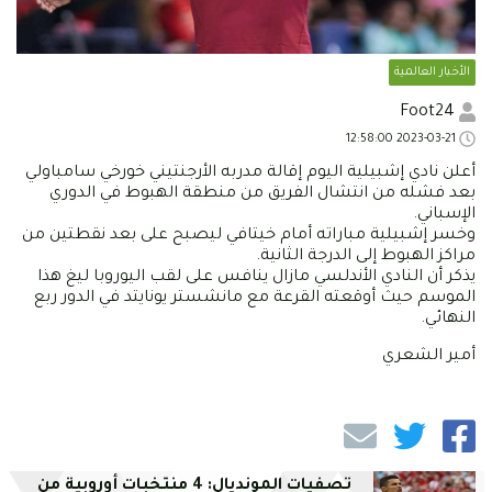
الأخبار العالمية
Foot24
2023-03-21 12:58:00
أعلن نادي إشبيلية اليوم إقالة مدربه الأرجنتيني خورخي سامباولي
بعد فشله من انتشال الفريق من منطقة الهبوط في الدوري
الإسباني.
وخسر إشبيلية مباراته أمام خيتافي ليصبح على بعد نقطتين من
مراكز الهبوط إلى الدرجة الثانية.
يذكر أن النادي الأندلسي مازال ينافس على لقب اليوروبا ليغ هذا
الموسم حيث أوقعته القرعة مع مانشستر يونايتد في الدور ربع
النهائي.
أمير الشعري
تصفيات المونديال: 4 منتخبات أوروبية من