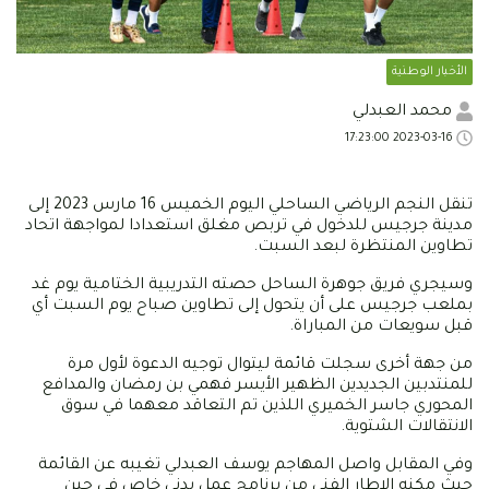
الأخبار الوطنية
محمد العبدلي
2023-03-16 17:23:00
تنقل النجم الرياضي الساحلي اليوم الخميس 16 مارس 2023 إلى
مدينة جرجيس للدخول في تربص مغلق استعدادا لمواجهة اتحاد
تطاوين المنتظرة لبعد السبت.
وسيجري فريق جوهرة الساحل حصته التدريبية الختامية يوم غد
بملعب جرجيس على أن يتحول إلى تطاوين صباح يوم السبت أي
قبل سويعات من المباراة.
من جهة أخرى سجلت قائمة ليتوال توجيه الدعوة لأول مرة
للمنتدبين الجديدين الظهير الأيسر فهمي بن رمضان والمدافع
المحوري جاسر الخميري اللذين تم التعاقد معهما في سوق
الانتقالات الشتوية.
وفي المقابل واصل المهاجم يوسف العبدلي تغيبه عن القائمة
حيث مكنه الإطار الفني من برنامج عمل بدني خاص في حين