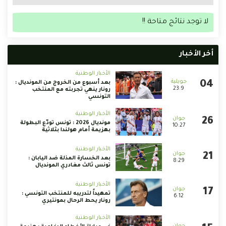
لا توجد نتائج متاحة !!
أخر الأخبار
الأخبار الوطنية
بعد أسبوع من الخروج من المونديال :
23:9
رونار ينهي تجربته مع المنتخب
التونسي
الأخبار الوطنية
مونديال 2026 : تونس تودّع البطولة
10:27
بهزيمة أمام هولندا بثلاثية
الأخبار الوطنية
بعد الخسارة المذلة ضد اليابان :
8:29
تونس ثالث مغادري المونديال
الأخبار الوطنية
تمهيداً لتدريبه للمنتخب التونسي :
6:12
رونار يحط الرحال بمونتيري
الأخبار الوطنية