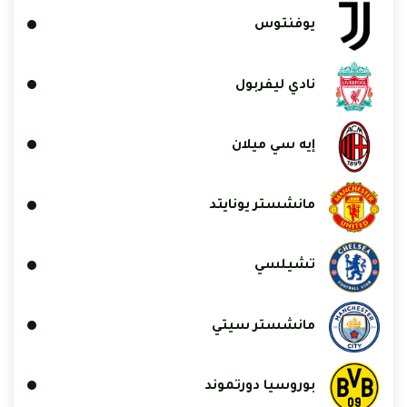
يوفنتوس
نادي ليفربول
إيه سي ميلان
مانشستر يونايتد
تشيلسي
مانشستر سيتي
بوروسيا دورتموند