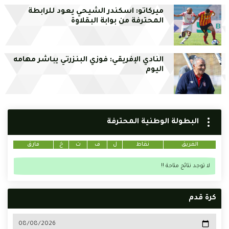
ميركاتو: اسكندر الشيحي يعود للرابطة
المحترفة من بوابة البقلاوة
النادي الإفريقي: فوزي البنزرتي يباشر مهامه
اليوم
البطولة الوطنية المحترفة
الفريق
نقاط
ل
ف
ت
خ
فارق
لا توجد نتائج متاحة !!
كرة قدم