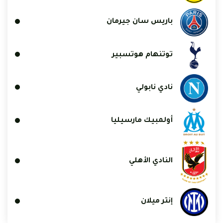
باريس سان جيرمان
توتنهام هوتسبير
نادي نابولي
أولمبيك مارسيليا
النادي الأهلي
إنتر ميلان