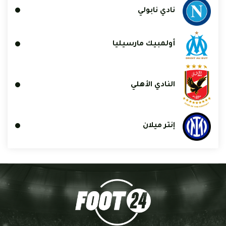
نادي نابولي
أولمبيك مارسيليا
النادي الأهلي
إنتر ميلان