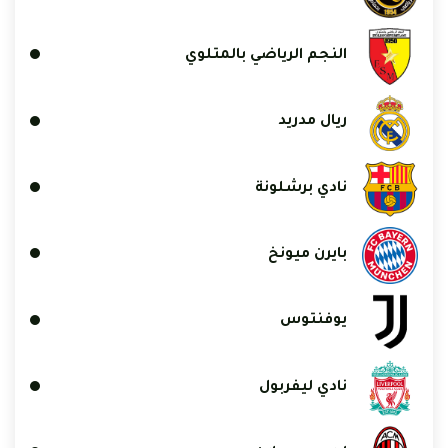
النجم الرياضي بالمتلوي
ريال مدريد
نادي برشلونة
بايرن ميونخ
يوفنتوس
نادي ليفربول