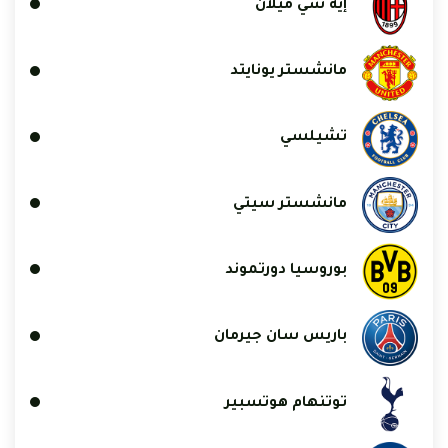
إيه سي ميلان
مانشستر يونايتد
تشيلسي
مانشستر سيتي
بوروسيا دورتموند
باريس سان جيرمان
توتنهام هوتسبير