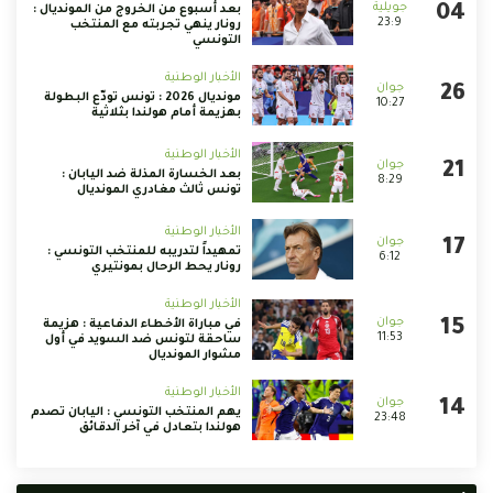
بعد أسبوع من الخروج من المونديال :
23:9
رونار ينهي تجربته مع المنتخب
التونسي
الأخبار الوطنية
مونديال 2026 : تونس تودّع البطولة
10:27
بهزيمة أمام هولندا بثلاثية
الأخبار الوطنية
بعد الخسارة المذلة ضد اليابان :
8:29
تونس ثالث مغادري المونديال
الأخبار الوطنية
تمهيداً لتدريبه للمنتخب التونسي :
6:12
رونار يحط الرحال بمونتيري
الأخبار الوطنية
في مباراة الأخطاء الدفاعية : هزيمة
11:53
ساحقة لتونس ضد السويد في أول
مشوار المونديال
الأخبار الوطنية
يهم المنتخب التونسي : اليابان تصدم
23:48
هولندا بتعادل في آخر الدقائق