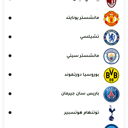
مانشستر يونايتد
تشيلسي
مانشستر سيتي
بوروسيا دورتموند
باريس سان جيرمان
توتنهام هوتسبير