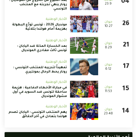
بعد أسبوع من الخروج من المونديال :
23:9
رونار ينهي تجربته مع المنتخب
التونسي
الأخبار الوطنية
مونديال 2026 : تونس تودّع البطولة
10:27
بهزيمة أمام هولندا بثلاثية
الأخبار الوطنية
بعد الخسارة المذلة ضد اليابان :
8:29
تونس ثالث مغادري المونديال
الأخبار الوطنية
تمهيداً لتدريبه للمنتخب التونسي :
6:12
رونار يحط الرحال بمونتيري
الأخبار الوطنية
في مباراة الأخطاء الدفاعية : هزيمة
11:53
ساحقة لتونس ضد السويد في أول
مشوار المونديال
الأخبار الوطنية
يهم المنتخب التونسي : اليابان تصدم
23:48
هولندا بتعادل في آخر الدقائق