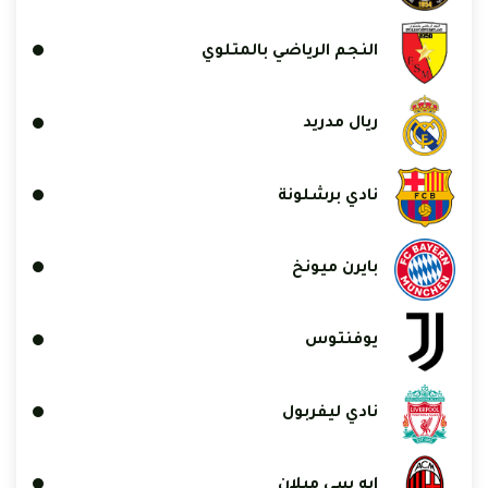
النجم الرياضي بالمتلوي
ريال مدريد
نادي برشلونة
بايرن ميونخ
يوفنتوس
نادي ليفربول
إيه سي ميلان