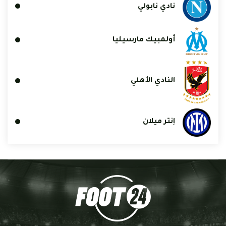
نادي نابولي
أولمبيك مارسيليا
النادي الأهلي
إنتر ميلان