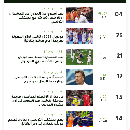
الأخبار الوطنية
بعد أسبوع من الخروج من المونديال :
23:9
رونار ينهي تجربته مع المنتخب
التونسي
الأخبار الوطنية
مونديال 2026 : تونس تودّع البطولة
10:27
بهزيمة أمام هولندا بثلاثية
الأخبار الوطنية
بعد الخسارة المذلة ضد اليابان :
8:29
تونس ثالث مغادري المونديال
الأخبار الوطنية
تمهيداً لتدريبه للمنتخب التونسي :
6:12
رونار يحط الرحال بمونتيري
الأخبار الوطنية
في مباراة الأخطاء الدفاعية : هزيمة
11:53
ساحقة لتونس ضد السويد في أول
مشوار المونديال
الأخبار الوطنية
يهم المنتخب التونسي : اليابان تصدم
23:48
هولندا بتعادل في آخر الدقائق