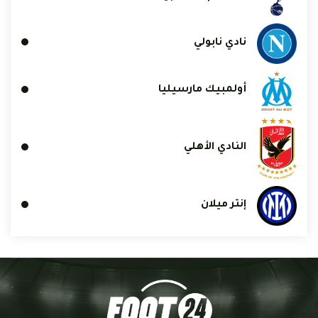
نادي نابولي
أولمبيك مارسيليا
النادي الأهلي
إنتر ميلان