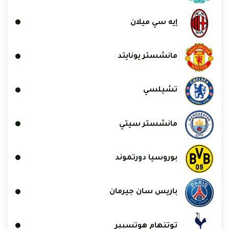
إيه سي ميلان
مانشستر يونايتد
تشيلسي
مانشستر سيتي
بوروسيا دورتموند
باريس سان جيرمان
توتنهام هوتسبير