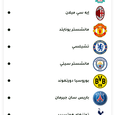
إيه سي ميلان
مانشستر يونايتد
تشيلسي
مانشستر سيتي
بوروسيا دورتموند
باريس سان جيرمان