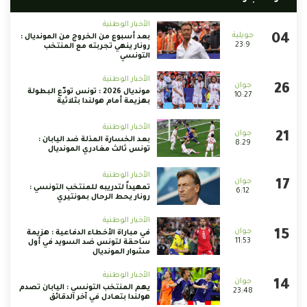
الأخبار الوطنية
بعد أسبوع من الخروج من المونديال :
23:9
رونار ينهي تجربته مع المنتخب
التونسي
الأخبار الوطنية
مونديال 2026 : تونس تودّع البطولة
10:27
بهزيمة أمام هولندا بثلاثية
الأخبار الوطنية
بعد الخسارة المذلة ضد اليابان :
8:29
تونس ثالث مغادري المونديال
الأخبار الوطنية
تمهيداً لتدريبه للمنتخب التونسي :
6:12
رونار يحط الرحال بمونتيري
الأخبار الوطنية
في مباراة الأخطاء الدفاعية : هزيمة
11:53
ساحقة لتونس ضد السويد في أول
مشوار المونديال
الأخبار الوطنية
يهم المنتخب التونسي : اليابان تصدم
23:48
هولندا بتعادل في آخر الدقائق