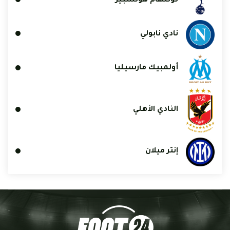
توتنهام هوتسبير
نادي نابولي
أولمبيك مارسيليا
النادي الأهلي
إنتر ميلان