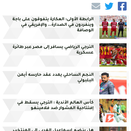
الرابطة الأولى: العكارة يتفوقون على باجة
وينفردون في الصدارة... والإفريقي في
الوصافة
الترجي الرياضي يسافر إلى مصر عبر طائرة
عسكرية
النجم الساحلي يمدد عقد حارسه أيمن
البلبولي
كأس العالم الأندية : الترجي يسقط في
إفتتاحية المشوار ضد فلامينغو
هل ينضم إسماعيل الغربي الى المنتخب