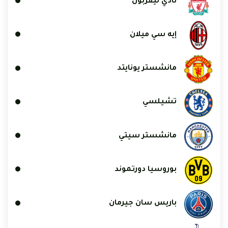
نادي ليفربول
إيه سي ميلان
مانشستر يونايتد
تشيلسي
مانشستر سيتي
بوروسيا دورتموند
باريس سان جيرمان