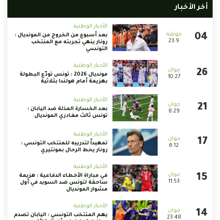
أخر الأخبار
الأخبار الوطنية
بعد أسبوع من الخروج من المونديال :
23:9
رونار ينهي تجربته مع المنتخب
التونسي
الأخبار الوطنية
مونديال 2026 : تونس تودّع البطولة
10:27
بهزيمة أمام هولندا بثلاثية
الأخبار الوطنية
بعد الخسارة المذلة ضد اليابان :
8:29
تونس ثالث مغادري المونديال
الأخبار الوطنية
تمهيداً لتدريبه للمنتخب التونسي :
6:12
رونار يحط الرحال بمونتيري
الأخبار الوطنية
في مباراة الأخطاء الدفاعية : هزيمة
11:53
ساحقة لتونس ضد السويد في أول
مشوار المونديال
الأخبار الوطنية
يهم المنتخب التونسي : اليابان تصدم
23:48