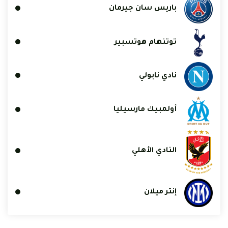
باريس سان جيرمان
توتنهام هوتسبير
نادي نابولي
أولمبيك مارسيليا
النادي الأهلي
إنتر ميلان