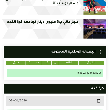
وسام بوسنينة
عجز مالي ب5 مليون دينار لجامعة كرة القدم
البطولة الوطنية المحترفة
الفريق
نقاط
ل
ف
ت
خ
فارق
لا توجد نتائج متاحة !!
كرة قدم