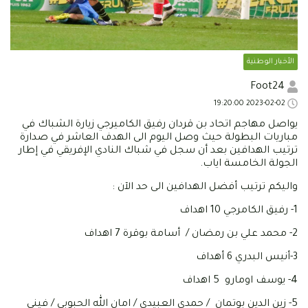
الأخبار الوطنية
Foot24
2023-02-02 19:20:00
يواصل مهاجم اتحاد بن قردان رفيق الكاميرجي زيارة الشباك في
مباريات البطولة حيث وصل اليوم الى الهدف العاشر في صدارة
ترتيب الهدافين بعد أن سجل في شباك النادي الإفريقي في إطار
الجولة الخامسة اياب.
واليكم ترتيب أفضل الهدافين الى حد الآن :
1- رفيق الكامرجي 10 اهداف
2- محمد علي بن رمضان / أسامة بوقرة 7 اهداف
3-أنيس البدري 6 أهداف
4- يوسف اومارو 5 اهداف
5- زين الدين بوتمان / حمدي العبيدي / امان الله الحبوبي / فيني