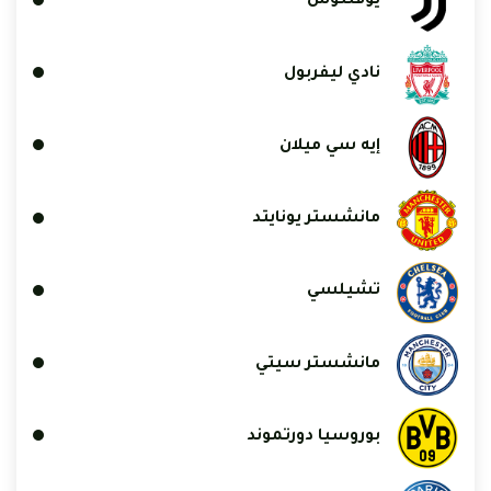
يوفنتوس
نادي ليفربول
إيه سي ميلان
مانشستر يونايتد
تشيلسي
مانشستر سيتي
بوروسيا دورتموند