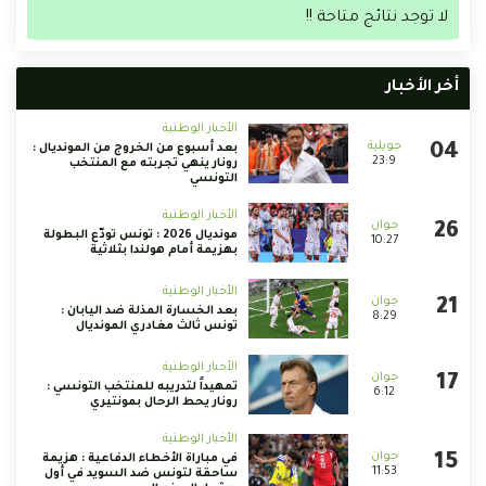
لا توجد نتائج متاحة !!
أخر الأخبار
الأخبار الوطنية
بعد أسبوع من الخروج من المونديال :
23:9
رونار ينهي تجربته مع المنتخب
التونسي
الأخبار الوطنية
مونديال 2026 : تونس تودّع البطولة
10:27
بهزيمة أمام هولندا بثلاثية
الأخبار الوطنية
بعد الخسارة المذلة ضد اليابان :
8:29
تونس ثالث مغادري المونديال
الأخبار الوطنية
تمهيداً لتدريبه للمنتخب التونسي :
6:12
رونار يحط الرحال بمونتيري
الأخبار الوطنية
في مباراة الأخطاء الدفاعية : هزيمة
11:53
ساحقة لتونس ضد السويد في أول