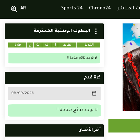
ث المباشر
Chrono24
Sports 24
AR
البطولة الوطنية المحترفة
الفريق
نقاط
ل
ف
ت
خ
فارق
لا توجد نتائج متاحة !!
كرة قدم
لا توجد نتائج متاحة !!
أخر الأخبار