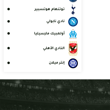
توتنهام هوتسبير
نادي نابولي
أولمبيك مارسيليا
النادي الأهلي
إنتر ميلان