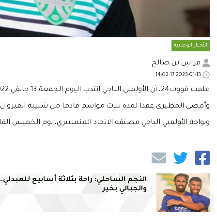
الأخبار الوطنية
فراس بن صالح
2023-01-13 14:02:17
علمت فووت24، أن الأولمبي الباجي انتدب اليوم الجمعة 13 جانفي 2022، كل من أسامة المطيري وراسم النالوتي.
وأمضى المطيري عقدا لمدة ثلاث مواسم قادما من شبيبة القيروان
ويواجه الأولمبي الباجي مضيفه الاتحاد المنستيري، يوم الخميس القاد
النجم الساحلي: راحة بثلاثة أسابيع للعبدلي..
والجبالي بخير