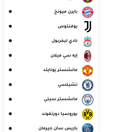
بايرن ميونخ
يوفنتوس
نادي ليفربول
إيه سي ميلان
مانشستر يونايتد
تشيلسي
مانشستر سيتي
بوروسيا دورتموند
باريس سان جيرمان