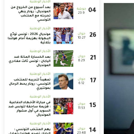
الأخبار الوطنية
بعد أسبوع من الخروج من
المونديال : رونار ينهي
23:9
تجربته مع المنتخب
التونسي
الأخبار الوطنية
مونديال 2026 : تونس تودّع
10:27
البطولة بهزيمة أمام هولندا
بثلاثية
الأخبار الوطنية
بعد الخسارة المذلة ضد
8:29
اليابان : تونس ثالث مغادري
المونديال
الأخبار الوطنية
تمهيداً لتدريبه للمنتخب
6:12
التونسي : رونار يحط الرحال
بمونتيري
الأخبار الوطنية
في مباراة الأخطاء الدفاعية
: هزيمة ساحقة لتونس ضد
11:53
السويد في أول مشوار
المونديال
الأخبار الوطنية
يهم المنتخب التونسي :
23:48
اليابان تصدم هولندا بتعادل