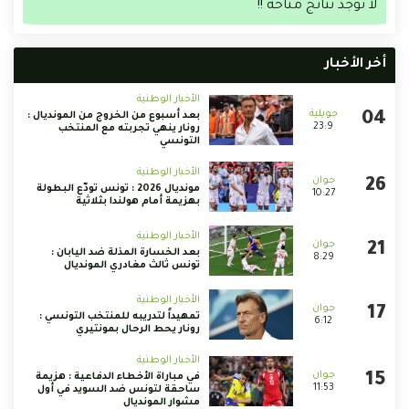
لا توجد نتائج متاحة !!
أخر الأخبار
الأخبار الوطنية
بعد أسبوع من الخروج من المونديال :
23:9
رونار ينهي تجربته مع المنتخب
التونسي
الأخبار الوطنية
مونديال 2026 : تونس تودّع البطولة
10:27
بهزيمة أمام هولندا بثلاثية
الأخبار الوطنية
بعد الخسارة المذلة ضد اليابان :
8:29
تونس ثالث مغادري المونديال
الأخبار الوطنية
تمهيداً لتدريبه للمنتخب التونسي :
6:12
رونار يحط الرحال بمونتيري
الأخبار الوطنية
في مباراة الأخطاء الدفاعية : هزيمة
11:53
ساحقة لتونس ضد السويد في أول
مشوار المونديال