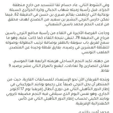
وفي الشوط الثاني، عاد حسام تقا للتسديد من خارج منطقة
الجزاء، قبل رأسية زميله شهاب الجبالي وكرة الجزائري كسيلة
بوعالية التي ارتطمت بقائم صبري بن حسن في الدقيقة 62، فيما
تمكن حارس الترجي البشير بن سعيد من التصدي لهدف محقق
من لاعب النجم محمد ياسين الشعباني.
وجاءت الفرصة الأخيرة في اللقاء من رأسية مدافع الترجي ياسين
مرياح في الدقيقة 78، لتبقى نتيجة اللقاء كما كانت عليه، وهو ما
سمح لفريق باب سويقة بالظفر بوصافة ترتيب البطولة بوصوله
للنقطة العشرين في رصيده، بفارق نقطة وحيدة عن المتصدر،
الملعب التونسي.
من جهته، تكبد النجم الساحلي هزيمته الرابعة هذا الموسم،
مقابل انتصارين و3 تعادلات، ليقبع بالمركز الثاني عشر برصيد 9
نقاط.
ويتجه الفريقان الآن نحو الإستعداد للمسابقات القارية، حيث من
المنتظر أن يحل الترجي ضيفاً على رحيمو يونايتد البوركينابي في
إطار الدور التأهيلي الثاني من دوري أبطال إفريقيا يوم 17 أكتوبر
الجاري، وهو نفس اليوم الذي سيلاقي فيه النجم مضيفه نايروبي
يونايتد الكيني لحساب إطار الدور التأهيلي الثاني من كأس
الكنفدرالية الإفريقية.
محمد أمين بالليري