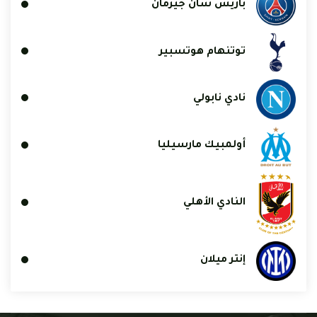
باريس سان جيرمان
توتنهام هوتسبير
نادي نابولي
أولمبيك مارسيليا
النادي الأهلي
إنتر ميلان