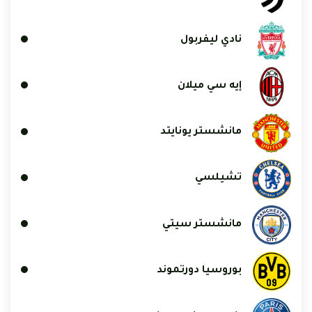
نادي ليفربول
إيه سي ميلان
مانشستر يونايتد
تشيلسي
مانشستر سيتي
بوروسيا دورتموند