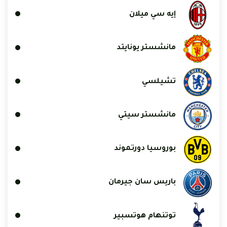
إيه سي ميلان
مانشستر يونايتد
تشيلسي
مانشستر سيتي
بوروسيا دورتموند
باريس سان جيرمان
توتنهام هوتسبير