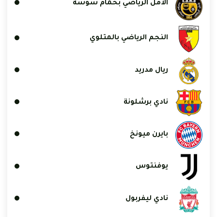
الأمل الرياضي بحمام سوسة
النجم الرياضي بالمتلوي
ريال مدريد
نادي برشلونة
بايرن ميونخ
يوفنتوس
نادي ليفربول