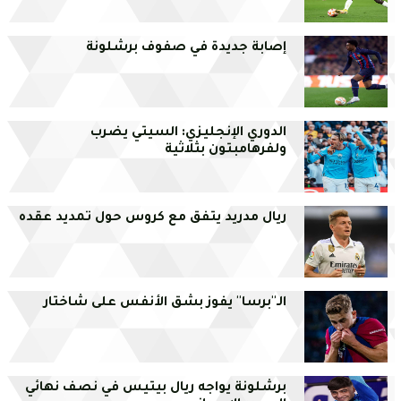
إصابة جديدة في صفوف برشلونة
الدوري الإنجليزي: السيتي يضرب
ولفرهامبتون بثلاثية
ريال مدريد يتفق مع كروس حول تمديد عقده
الـ''برسا'' يفوز بشق الأنفس على شاختار
برشلونة يواجه ريال بيتيس في نصف نهائي