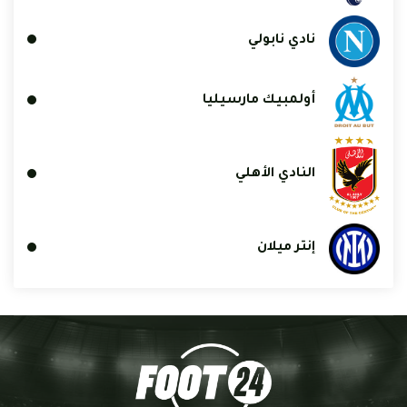
نادي نابولي
أولمبيك مارسيليا
النادي الأهلي
إنتر ميلان