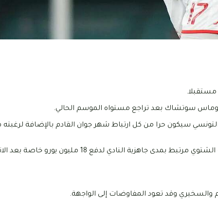
مستقبلا.
ونسي سيكون حرا من كل ارتباط شهر جوان القادم بالإضافة لرغبته ف
وحسب نفس المصادر فإن انتقال السخيري لويستهام في الميركاتو الشتوي مرتبط بمدى جاهزية الناد
 والسخيري وقد تعود المفاوضات إلى الواجهة.