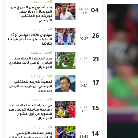
الأخبار الوطنية
بعد أسبوع من الخروج من
المونديال : رونار ينهي
23:9
تجربته مع المنتخب
التونسي
الأخبار الوطنية
مونديال 2026 : تونس تودّع
10:27
البطولة بهزيمة أمام هولندا
بثلاثية
الأخبار الوطنية
بعد الخسارة المذلة ضد
8:29
اليابان : تونس ثالث مغادري
المونديال
الأخبار الوطنية
تمهيداً لتدريبه للمنتخب
6:12
التونسي : رونار يحط الرحال
بمونتيري
الأخبار الوطنية
في مباراة الأخطاء الدفاعية
: هزيمة ساحقة لتونس ضد
11:53
السويد في أول مشوار
المونديال
الأخبار الوطنية
يهم المنتخب التونسي :
23:48
اليابان تصدم هولندا بتعادل