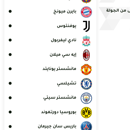
ى من الجولة
بايرن ميونخ
يوفنتوس
نادي ليفربول
إيه سي ميلان
مانشستر يونايتد
تشيلسي
مانشستر سيتي
بوروسيا دورتموند
باريس سان جيرمان