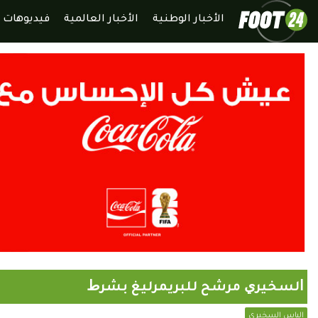
الأخبار الوطنية
الأخبار العالمية
فيديوهات
ﺍﻟﺴﺨﻴﺮﻱ ﻣﺮﺷﺢ ﻟﻠﺒﺮﻳﻤﺮليغ ﺑﺸﺮﻁ
الياس السخيري