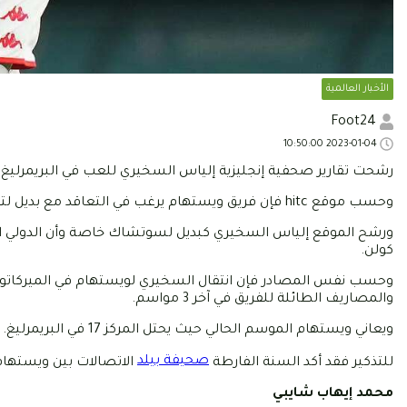
الأخبار العالمية
Foot24
2023-01-04 10:50:00
رشحت تقارير صحفية إنجليزية إلياس السخيري للعب في البريمرليغ 
وحسب موقع hitc فإن فريق ويستهام يرغب في التعاقد مع بديل لتوماس سوتشاك بعد تراجع مستواه الموسم الحالي.
ورشح الموقع إلياس السخيري كبديل لسوتشاك خاصة وأن الدولي الت
كولن.
والمصاريف الطائلة للفريق في آخر 3 مواسم.
ويعاني ويستهام الموسم الحالي حيث يحتل المركز 17 في البريمرليغ.
صحيفة بيلد
للتذكير فقد أكد السنة الفارطة
الاتصالات بين ويستهام
محمد إيهاب شايبي