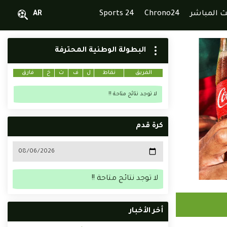
ث المباشر
Chrono24
Sports 24
AR
البطولة الوطنية المحترفة
الفريق
نقاط
ل
ف
ت
خ
فارق
لا توجد نتائج متاحة !!
كرة قدم
لا توجد نتائج متاحة !!
أخر الأخبار