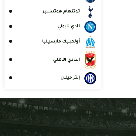
توتنهام هوتسبير
نادي نابولي
أولمبيك مارسيليا
النادي الأهلي
إنتر ميلان