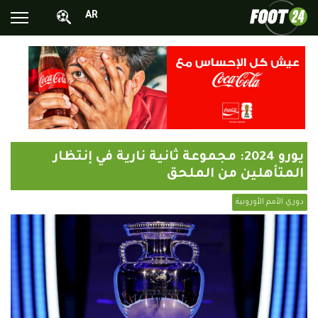
AR
الأخبار الوطنية
الأخبار العالمية
فيديوهات
محترفونا بالخارج
يورو 2024: مجموعة ثانية نارية في إنتظار
ألبومات الصور
المتأهلين من الملحق
أخبار متفرقة
دوري الأمم الأوروبية
البرامج
البث المباشر
Chrono24
Sports 24