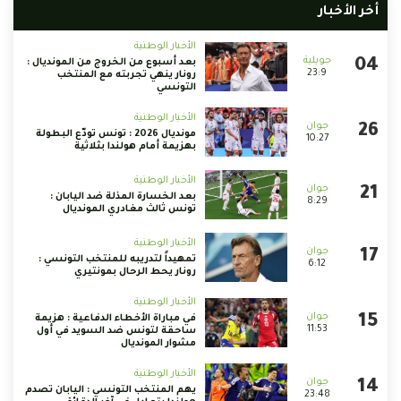
أخر الأخبار
الأخبار الوطنية
بعد أسبوع من الخروج من المونديال :
23:9
رونار ينهي تجربته مع المنتخب
التونسي
الأخبار الوطنية
مونديال 2026 : تونس تودّع البطولة
10:27
بهزيمة أمام هولندا بثلاثية
الأخبار الوطنية
بعد الخسارة المذلة ضد اليابان :
8:29
تونس ثالث مغادري المونديال
الأخبار الوطنية
تمهيداً لتدريبه للمنتخب التونسي :
6:12
رونار يحط الرحال بمونتيري
الأخبار الوطنية
في مباراة الأخطاء الدفاعية : هزيمة
11:53
ساحقة لتونس ضد السويد في أول
مشوار المونديال
الأخبار الوطنية
يهم المنتخب التونسي : اليابان تصدم
23:48