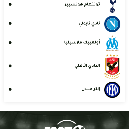
توتنهام هوتسبير
نادي نابولي
أولمبيك مارسيليا
النادي الأهلي
إنتر ميلان