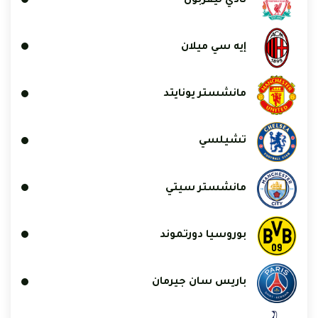
نادي ليفربول
إيه سي ميلان
مانشستر يونايتد
تشيلسي
مانشستر سيتي
بوروسيا دورتموند
باريس سان جيرمان