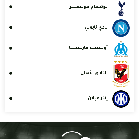
توتنهام هوتسبير
نادي نابولي
أولمبيك مارسيليا
النادي الأهلي
إنتر ميلان