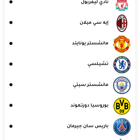
نادي ليفربول
إيه سي ميلان
مانشستر يونايتد
تشيلسي
مانشستر سيتي
بوروسيا دورتموند
باريس سان جيرمان