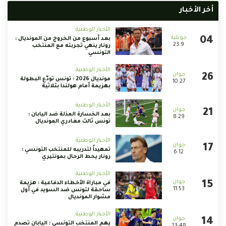
أخر الأخبار
الأخبار الوطنية
بعد أسبوع من الخروج من المونديال :
23:9
رونار ينهي تجربته مع المنتخب
التونسي
الأخبار الوطنية
مونديال 2026 : تونس تودّع البطولة
10:27
بهزيمة أمام هولندا بثلاثية
الأخبار الوطنية
بعد الخسارة المذلة ضد اليابان :
8:29
تونس ثالث مغادري المونديال
الأخبار الوطنية
تمهيداً لتدريبه للمنتخب التونسي :
6:12
رونار يحط الرحال بمونتيري
الأخبار الوطنية
في مباراة الأخطاء الدفاعية : هزيمة
11:53
ساحقة لتونس ضد السويد في أول
مشوار المونديال
الأخبار الوطنية
يهم المنتخب التونسي : اليابان تصدم
23:48