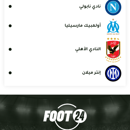
نادي نابولي
أولمبيك مارسيليا
النادي الأهلي
إنتر ميلان