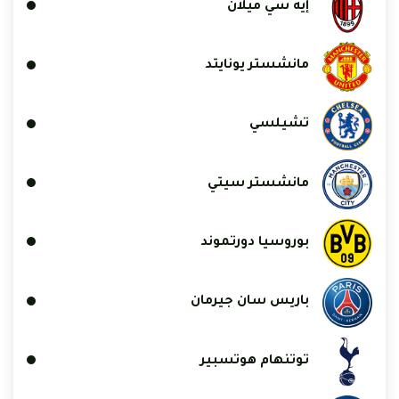
إيه سي ميلان
مانشستر يونايتد
تشيلسي
مانشستر سيتي
بوروسيا دورتموند
باريس سان جيرمان
توتنهام هوتسبير