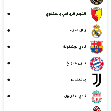
النجم الرياضي بالمتلوي
ريال مدريد
نادي برشلونة
بايرن ميونخ
يوفنتوس
نادي ليفربول