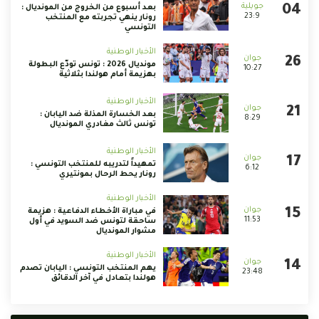
بعد أسبوع من الخروج من المونديال :
23:9
رونار ينهي تجربته مع المنتخب
التونسي
الأخبار الوطنية
مونديال 2026 : تونس تودّع البطولة
10:27
بهزيمة أمام هولندا بثلاثية
الأخبار الوطنية
بعد الخسارة المذلة ضد اليابان :
8:29
تونس ثالث مغادري المونديال
الأخبار الوطنية
تمهيداً لتدريبه للمنتخب التونسي :
6:12
رونار يحط الرحال بمونتيري
الأخبار الوطنية
في مباراة الأخطاء الدفاعية : هزيمة
11:53
ساحقة لتونس ضد السويد في أول
مشوار المونديال
الأخبار الوطنية
يهم المنتخب التونسي : اليابان تصدم
23:48
هولندا بتعادل في آخر الدقائق