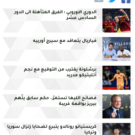
الدوري الاوروبي : الفرق المتأهلة الى الدور
السادس عشر
فياريال يتعاقد مع سيرج أورييه
برشلونة يقترب من التوقيع مع نجم
أتليتيكو مدريد
فضائح الليغا تستمرّ.. حكم سابق يتّهم
بيريز بواقعة غريبة
كريستيانو رونالدو يتبرع لضحايا زلزال سوريا
وتركيا