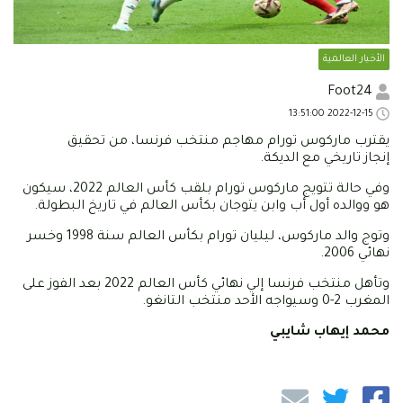
الأخبار العالمية
Foot24
2022-12-15 13:51:00
يقترب ماركوس تورام مهاجم منتخب فرنسا، من تحقيق
إنجاز تاريخي مع الديكة.
وفي حالة تتويج ماركوس تورام بلقب كأس العالم 2022، سيكون
هو ووالده أول أب وابن يتوجان بكأس العالم في تاريخ البطولة.
وتوج والد ماركوس، ليليان تورام بكأس العالم سنة 1998 وخسر
نهائي 2006.
وتأهل منتخب فرنسا إلي نهائي كأس العالم 2022 بعد الفوز على
المغرب 2-0 وسيواجه الأحد منتخب التانغو.
محمد إيهاب شايبي