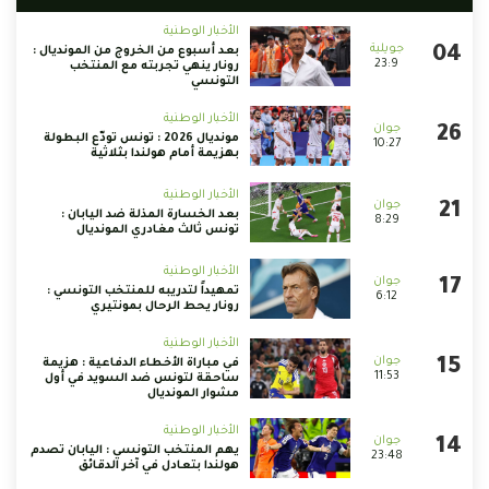
الأخبار الوطنية
بعد أسبوع من الخروج من المونديال :
23:9
رونار ينهي تجربته مع المنتخب
التونسي
الأخبار الوطنية
مونديال 2026 : تونس تودّع البطولة
10:27
بهزيمة أمام هولندا بثلاثية
الأخبار الوطنية
بعد الخسارة المذلة ضد اليابان :
8:29
تونس ثالث مغادري المونديال
الأخبار الوطنية
تمهيداً لتدريبه للمنتخب التونسي :
6:12
رونار يحط الرحال بمونتيري
الأخبار الوطنية
في مباراة الأخطاء الدفاعية : هزيمة
11:53
ساحقة لتونس ضد السويد في أول
مشوار المونديال
الأخبار الوطنية
يهم المنتخب التونسي : اليابان تصدم
23:48
هولندا بتعادل في آخر الدقائق