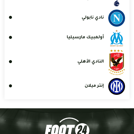
نادي نابولي
أولمبيك مارسيليا
النادي الأهلي
إنتر ميلان