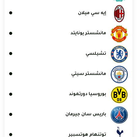
إيه سي ميلان
مانشستر يونايتد
تشيلسي
مانشستر سيتي
بوروسيا دورتموند
باريس سان جيرمان
توتنهام هوتسبير