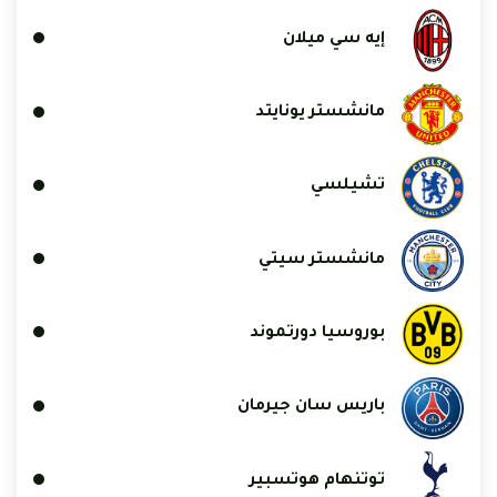
إيه سي ميلان
مانشستر يونايتد
تشيلسي
مانشستر سيتي
بوروسيا دورتموند
باريس سان جيرمان
توتنهام هوتسبير