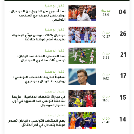
الأخبار الوطنية
بعد أسبوع من الخروج من المونديال :
23:9
رونار ينهي تجربته مع المنتخب
التونسي
الأخبار الوطنية
مونديال 2026 : تونس تودّع البطولة
10:27
بهزيمة أمام هولندا بثلاثية
الأخبار الوطنية
بعد الخسارة المذلة ضد اليابان :
8:29
تونس ثالث مغادري المونديال
الأخبار الوطنية
تمهيداً لتدريبه للمنتخب التونسي :
6:12
رونار يحط الرحال بمونتيري
الأخبار الوطنية
في مباراة الأخطاء الدفاعية : هزيمة
11:53
ساحقة لتونس ضد السويد في أول
مشوار المونديال
الأخبار الوطنية
يهم المنتخب التونسي : اليابان تصدم
23:48
هولندا بتعادل في آخر الدقائق