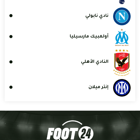
نادي نابولي
أولمبيك مارسيليا
النادي الأهلي
إنتر ميلان