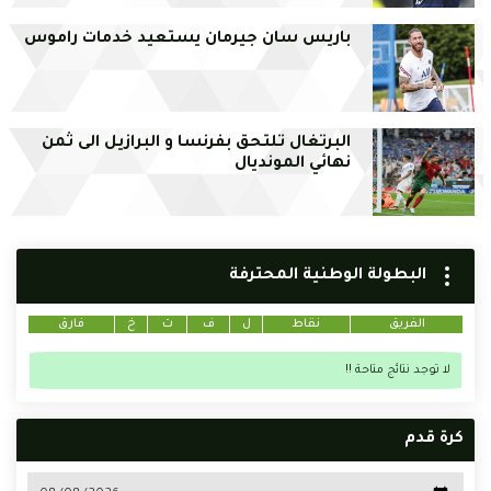
باريس سان جيرمان يستعيد خدمات راموس
البرتغال تلتحق بفرنسا و البرازيل الى ثمن
نهائي المونديال
البطولة الوطنية المحترفة
الفريق
نقاط
ل
ف
ت
خ
فارق
لا توجد نتائج متاحة !!
كرة قدم