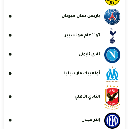
باريس سان جيرمان
توتنهام هوتسبير
نادي نابولي
أولمبيك مارسيليا
النادي الأهلي
إنتر ميلان