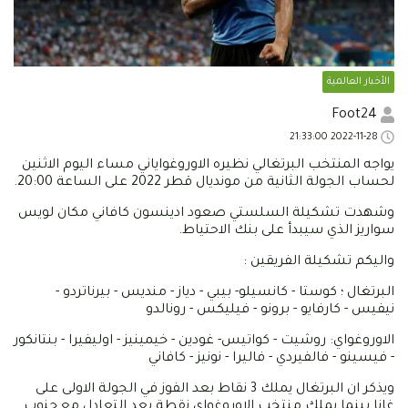
الأخبار العالمية
Foot24
2022-11-28 21:33:00
يواجه المنتخب البرتغالي نظيره الاوروغواياني مساء اليوم الاثنين
لحساب الجولة الثانية من مونديال قطر 2022 على الساعة 20:00.
وشهدت تشكيلة السلستي صعود ادينسون كافاني مكان لويس
سواريز الذي سيبدأ على بنك الاحتياط.
واليكم تشكيلة الفريقين :
البرتغال ؛ كوستا - كانسيلو- بيبي - دياز - منديس - بيرناتردو -
نيفيس - كارفايو - برونو - فيليكس - رونالدو
الاوروغواي: روشيت - كواتيس- غودين - خيمينيز - اوليفيرا - بنتانكور
- فيسينو - فالفيردي - فاليرا - نونيز - كافاني
ويذكر ان البرتغال يملك 3 نقاط بعد الفوز في الجولة الاولى على
غانا بينما يملك منتخب الاوروغواي نقطة بعد التعادل مع جنوب