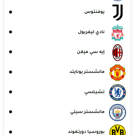
يوفنتوس
نادي ليفربول
إيه سي ميلان
مانشستر يونايتد
تشيلسي
مانشستر سيتي
بوروسيا دورتموند